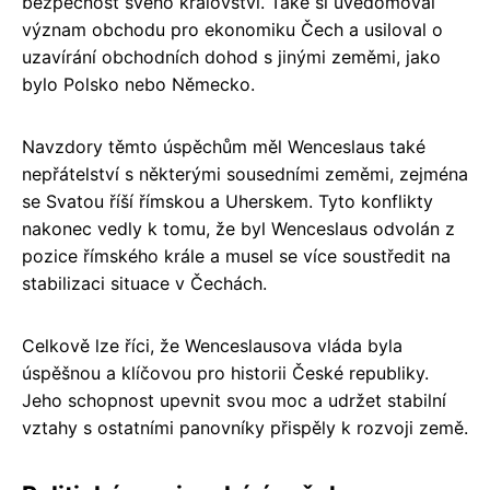
bezpečnost svého království. Také si uvědomoval
význam obchodu pro ekonomiku Čech a usiloval o
uzavírání obchodních dohod s jinými zeměmi, jako
bylo Polsko nebo Německo.
Navzdory těmto úspěchům měl Wenceslaus také
nepřátelství s některými sousedními zeměmi, zejména
se Svatou říší římskou a Uherskem. Tyto konflikty
nakonec vedly k tomu, že byl Wenceslaus odvolán z
pozice římského krále a musel se více soustředit na
stabilizaci situace v Čechách.
Celkově lze říci, že Wenceslausova vláda byla
úspěšnou a klíčovou pro historii České republiky.
Jeho schopnost upevnit svou moc a udržet stabilní
vztahy s ostatními panovníky přispěly k rozvoji země.