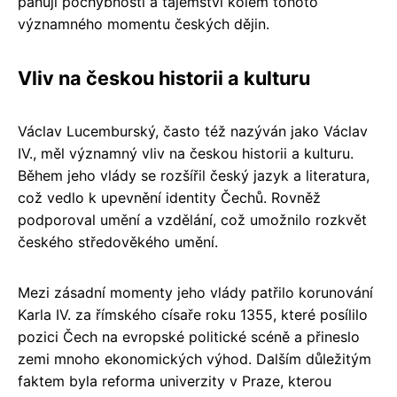
panují pochybnosti a tajemství kolem tohoto
významného momentu českých dějin.
Vliv na českou historii a kulturu
Václav Lucemburský, často též nazýván jako Václav
IV., měl významný vliv na českou historii a kulturu.
Během jeho vlády se rozšířil český jazyk a literatura,
což vedlo k upevnění identity Čechů. Rovněž
podporoval umění a vzdělání, což umožnilo rozkvět
českého středověkého umění.
Mezi zásadní momenty jeho vlády patřilo korunování
Karla IV. za římského císaře roku 1355, které posílilo
pozici Čech na evropské politické scéně a přineslo
zemi mnoho ekonomických výhod. Dalším důležitým
faktem byla reforma univerzity v Praze, kterou