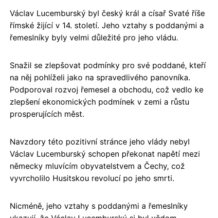
Václav Lucemburský byl český král a císař Svaté říše
římské žijící v 14. století. Jeho vztahy s poddanými a
řemeslníky byly velmi důležité pro jeho vládu.
Snažil se zlepšovat podmínky pro své poddané, kteří
na něj pohlíželi jako na spravedlivého panovníka.
Podporoval rozvoj řemesel a obchodu, což vedlo ke
zlepšení ekonomických podmínek v zemi a růstu
prosperujících měst.
Navzdory této pozitivní stránce jeho vlády nebyl
Václav Lucemburský schopen překonat napětí mezi
německy mluvícím obyvatelstvem a Čechy, což
vyvrcholilo Husitskou revolucí po jeho smrti.
Nicméně, jeho vztahy s poddanými a řemeslníky
ukazují, že Václav Lucemburský si byl vědom