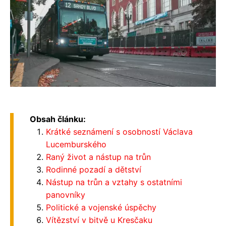
Obsah článku:
Krátké seznámení s osobností Václava
Lucemburského
Raný život a nástup na trůn
Rodinné pozadí a dětství
Nástup na trůn a vztahy s ostatními
panovníky
Politické a vojenské úspěchy
Vítězství v bitvě u Kresčaku