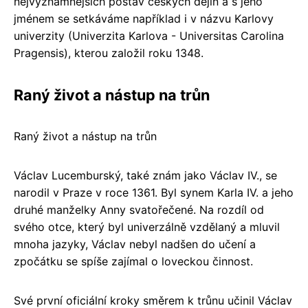
nejvýznamnějších postav českých dějin a s jeho
jménem se setkáváme například i v názvu Karlovy
univerzity (Univerzita Karlova - Universitas Carolina
Pragensis), kterou založil roku 1348.
Raný život a nástup na trůn
Raný život a nástup na trůn
Václav Lucemburský, také znám jako Václav IV., se
narodil v Praze v roce 1361. Byl synem Karla IV. a jeho
druhé manželky Anny svatořečené. Na rozdíl od
svého otce, který byl univerzálně vzdělaný a mluvil
mnoha jazyky, Václav nebyl nadšen do učení a
zpočátku se spíše zajímal o loveckou činnost.
Své první oficiální kroky směrem k trůnu učinil Václav