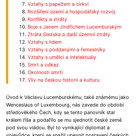
Vztahy s papežem a církví
Rozšíření území a hospodářský rozvoj
Konflikty a ztráty
Boje s Janem Jindřichem Lucemburským
Ztráta Slezska a další územní ztráty
Vztahy s lidem
Vztahy s poddanými a řemeslníky
Vztahy s umělci a intelektuály
Smrt a odkaz
Okolnosti smrti
Vliv na českou historii a kulturu
Úvod k Václavu Lucemburskému, také známému jako
Wenceslaus of Luxembourg, nás zavede do období
středověkého Čech, kdy se tento panovník stal
králem říše a podařilo se mu sjednotit české země
pod svou vládou. Byl to vynikající diplomat a
vojevůdce, který se snažil upevnit postavení českých