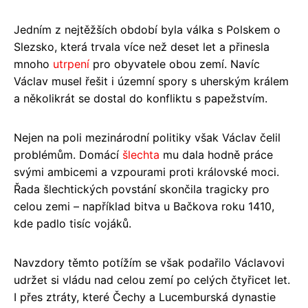
Jedním z nejtěžších období byla válka s Polskem o
Slezsko, která trvala více než deset let a přinesla
mnoho
utrpení
pro obyvatele obou zemí. Navíc
Václav musel řešit i územní spory s uherským králem
a několikrát se dostal do konfliktu s papežstvím.
Nejen na poli mezinárodní politiky však Václav čelil
problémům. Domácí
šlechta
mu dala hodně práce
svými ambicemi a vzpourami proti královské moci.
Řada šlechtických povstání skončila tragicky pro
celou zemi – například bitva u Bačkova roku 1410,
kde padlo tisíc vojáků.
Navzdory těmto potížím se však podařilo Václavovi
udržet si vládu nad celou zemí po celých čtyřicet let.
I přes ztráty, které Čechy a Lucemburská dynastie