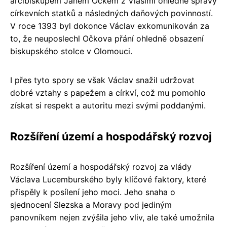
arcibiskupem Janem Očkem z Vlašimi ohledně správy
církevních statků a následných daňových povinností.
V roce 1393 byl dokonce Václav exkomunikován za
to, že neuposlechl Očkova přání ohledně obsazení
biskupského stolce v Olomouci.
I přes tyto spory se však Václav snažil udržovat
dobré vztahy s papežem a církví, což mu pomohlo
získat si respekt a autoritu mezi svými poddanými.
Rozšíření území a hospodářský rozvoj
Rozšíření území a hospodářský rozvoj za vlády
Václava Lucemburského byly klíčové faktory, které
přispěly k posílení jeho moci. Jeho snaha o
sjednocení Slezska a Moravy pod jediným
panovníkem nejen zvýšila jeho vliv, ale také umožnila