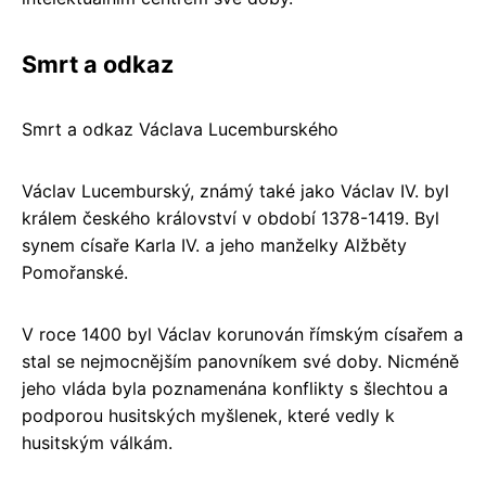
Smrt a odkaz
Smrt a odkaz Václava Lucemburského
Václav Lucemburský, známý také jako Václav IV. byl
králem českého království v období 1378-1419. Byl
synem císaře Karla IV. a jeho manželky Alžběty
Pomořanské.
V roce 1400 byl Václav korunován římským císařem a
stal se nejmocnějším panovníkem své doby. Nicméně
jeho vláda byla poznamenána konflikty s šlechtou a
podporou husitských myšlenek, které vedly k
husitským válkám.