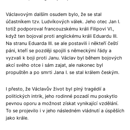
Václavovým dalším osudem bylo, že se stal
účastníkem tzv. Ludvíkových válek. Jeho otec Jan I.
totiž podporoval francouzskému králi Filipovi VI.,
když ten bojoval proti anglickému králi Eduardu III.
Na stranu Eduarda III. se ale postavili i někteří čeští
páni, kteří se později spojili s německými řády a
vyzvali k boji proti Janu. Václav byl během bojových
akcí svého otce i sám zajat, ale nakonec byl
propuštěn a po smrti Jana I. se stal králem českým.
I přesto, že Václavův život byl plný tragédií a
politických intrik, jeho rodinné pozadí mu poskytlo
pevnou oporu a možnost získat vynikající vzdělání.
To se projevilo i v jeho následném vládnutí a úspěších
jako krále.