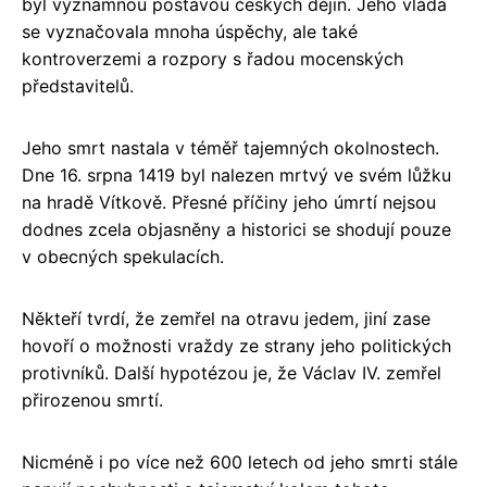
byl významnou postavou českých dějin. Jeho vláda
se vyznačovala mnoha úspěchy, ale také
kontroverzemi a rozpory s řadou mocenských
představitelů.
Jeho smrt nastala v téměř tajemných okolnostech.
Dne 16. srpna 1419 byl nalezen mrtvý ve svém lůžku
na hradě Vítkově. Přesné příčiny jeho úmrtí nejsou
dodnes zcela objasněny a historici se shodují pouze
v obecných spekulacích.
Někteří tvrdí, že zemřel na otravu jedem, jiní zase
hovoří o možnosti vraždy ze strany jeho politických
protivníků. Další hypotézou je, že Václav IV. zemřel
přirozenou smrtí.
Nicméně i po více než 600 letech od jeho smrti stále