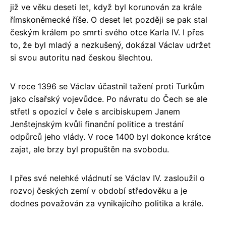
již ve věku deseti let, když byl korunován za krále
římskoněmecké říše. O deset let později se pak stal
českým králem po smrti svého otce Karla IV. I přes
to, že byl mladý a nezkušený, dokázal Václav udržet
si svou autoritu nad českou šlechtou.
V roce 1396 se Václav účastnil tažení proti Turkům
jako císařský vojevůdce. Po návratu do Čech se ale
střetl s opozicí v čele s arcibiskupem Janem
Jenštejnským kvůli finanční politice a trestání
odpůrců jeho vlády. V roce 1400 byl dokonce krátce
zajat, ale brzy byl propuštěn na svobodu.
I přes své nelehké vládnutí se Václav IV. zasloužil o
rozvoj českých zemí v období středověku a je
dodnes považován za vynikajícího politika a krále.