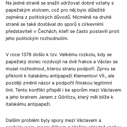
Na jedné straně se snažil udržovat dobré vztahy s
papežským stolcem, což pro něj bylo důležité
zejména z politických důvodů. Nicméně na druhé
straně se také dostával do sporů s církevními
představiteli v Čechách, kteří se často postavili proti
jeho politickým rozhodnutím.
V roce 1378 došlo k tzv. Velkému rozkolu, kdy se
papežský stolec rozdvojil na dvě frakce a Václav se
musel rozhodnout, kterou stranu podpoří. Zprvu se
přiklonil k italskému antipapeži Klementovi VII., ale
později změnil názor a podpořil římskou legitimní
linii. Tento konflikt přispěl i ke sporům mezi Václavem
a jeho bratrem Janem z Görlitzu, který měl blíže k
italskému antipapeži.
Dalším problém byly spory mezi Václavem a