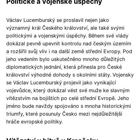
Politické a vojenské úspěchy
Václav Lucemburský se proslavil nejen jako
významný král Českého království, ale také svými
politickými a vojenskými úspěchy. Během své vlády
dokázal pevně upevnit kontrolu nad českým územím
a rozšířil svůj vliv i na další země střední Evropy. Pod
jeho vedením bylo uskutečněno mnoho důležitých
diplomatických jednání, která přinesla pro České
království výhodné dohody s okolními státy. Vojensky
se Václav Lucemburský projevil jako vynikající
vojevůdce, který dokázal vést své muže ke slavným
vítězstvím na bojištích po celé střední Evropě. Jeho
jméno bude navždy spojováno s mnoha historickými
triumfy, které posunuly Česko mezi nejdůležitější
hráče evropské politiky.