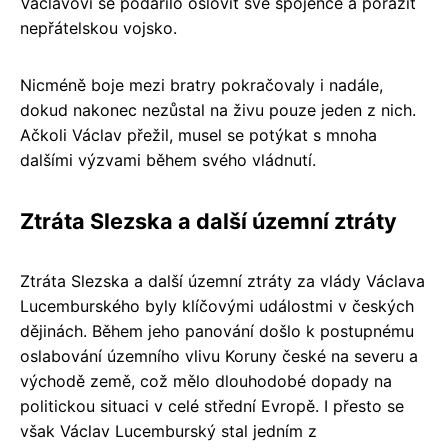
Václavovi se podařilo oslovit své spojence a porazit
nepřátelskou vojsko.
Nicméně boje mezi bratry pokračovaly i nadále,
dokud nakonec nezůstal na živu pouze jeden z nich.
Ačkoli Václav přežil, musel se potýkat s mnoha
dalšími výzvami během svého vládnutí.
Ztráta Slezska a další územní ztráty
Ztráta Slezska a další územní ztráty za vlády Václava
Lucemburského byly klíčovými událostmi v českých
dějinách. Během jeho panování došlo k postupnému
oslabování územního vlivu Koruny české na severu a
východě země, což mělo dlouhodobé dopady na
politickou situaci v celé střední Evropě. I přesto se
však Václav Lucemburský stal jedním z