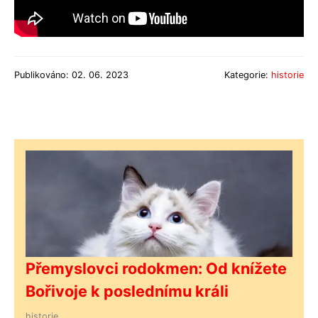
Publikováno: 02. 06. 2023
Kategorie:
historie
Přemyslovci rodokmen: Od knížete
Bořivoje k poslednímu králi
historie