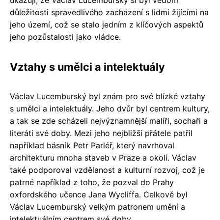
důležitosti spravedlivého zacházení s lidmi žijícími na
jeho území, což se stalo jedním z klíčových aspektů
jeho pozůstalosti jako vládce.
Vztahy s umělci a intelektuály
Václav Lucemburský byl znám pro své blízké vztahy
s umělci a intelektuály. Jeho dvůr byl centrem kultury,
a tak se zde scházeli nejvýznamnější malíři, sochaři a
literáti své doby. Mezi jeho nejbližší přátele patřil
například básník Petr Parléř, který navrhoval
architekturu mnoha staveb v Praze a okolí. Václav
také podporoval vzdělanost a kulturní rozvoj, což je
patrné například z toho, že pozval do Prahy
oxfordského učence Jana Wycliffa. Celkově byl
Václav Lucemburský velkým patronem umění a
intelektuálním centrem své doby.