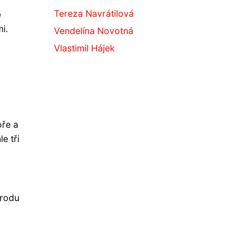
Tereza Navrátilová
é
i.
Vendelína Novotná
Vlastimil Hájek
oře a
e tři
 rodu