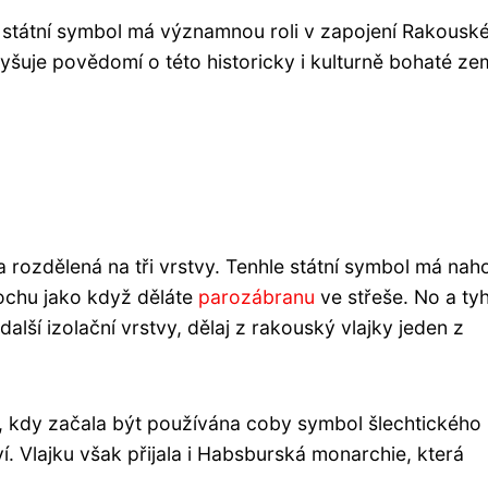
ko státní symbol má významnou roli v zapojení Rakousk
šuje povědomí o této historicky i kulturně bohaté zem
rozdělená na tři vrstvy. Tenhle státní symbol má nah
rochu jako když děláte
parozábranu
ve střeše. No a tyhl
lší izolační vrstvy, dělaj z rakouský vlajky jeden z
tí, kdy začala být používána coby symbol šlechtického
. Vlajku však přijala i Habsburská monarchie, která