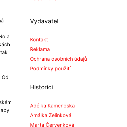
má
Vydavatel
No a
Kontakt
jkách
Reklama
 tak
Ochrana osobních údajů
Podmínky použití
. Od
Historici
tském
Adélka Kamenoska
, aby
Amálka Zelinková
Marta Červenková