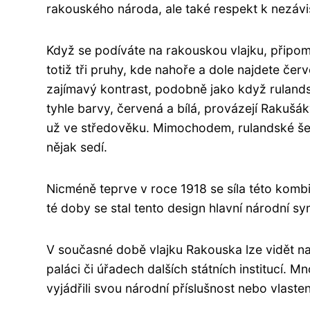
rakouského národa, ale také respekt k nezávi
Když se podíváte na rakouskou vlajku, připo
totiž tři pruhy, kde nahoře a dole najdete čer
zajímavý kontrast, podobně jako když rulands
tyhle barvy, červená a bílá, provázejí Rakušá
už ve středověku. Mimochodem, rulandské šed
nějak sedí.
Nicméně teprve v roce 1918 se síla této komb
té doby se stal tento design hlavní národní symb
V současné době vlajku Rakouska lze vidět 
paláci či úřadech dalších státních institucí. Mno
vyjádřili svou národní příslušnost nebo vlasten