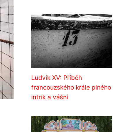
Ludvík XV: Příběh
francouzského krále plného
intrik a vášní