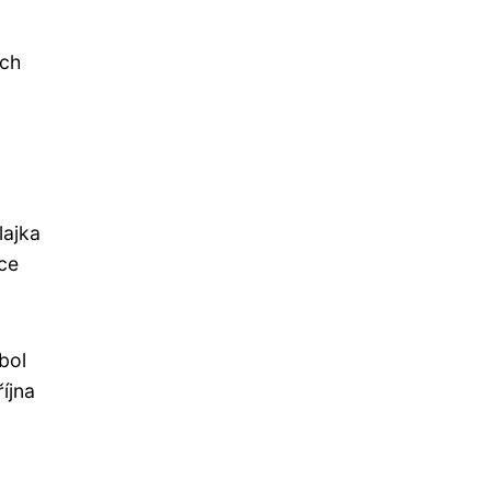
ích
lajka
oce
bol
íjna