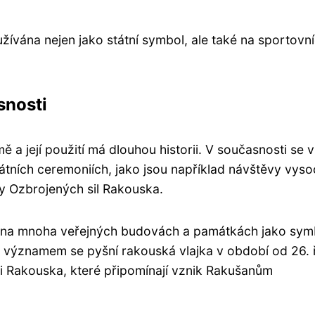
žívána nejen jako státní symbol, ale také na sportovn
snosti
a její použití má dlouhou historii. V současnosti se v
átních ceremoniích, jako jsou například návštěvy vys
ky Ozbrojených sil Rakouska.
é na mnoha veřejných budovách a památkách jako sym
m významem se pyšní rakouská vlajka v období od 26. ř
Dni Rakouska, které připomínají vznik Rakušanům