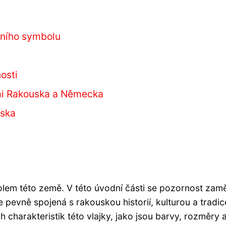
tního symbolu
osti
ami Rakouska a Německa
uska
em této země. V této úvodní části se pozornost zamě
 je pevně spojená s rakouskou historií, kulturou a tradic
charakteristik této vlajky, jako jsou barvy, rozměry 