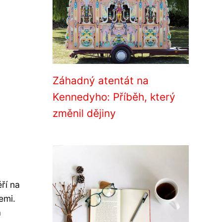
Záhadný atentát na
Kennedyho: Příběh, který
změnil dějiny
ří na
emi.
a