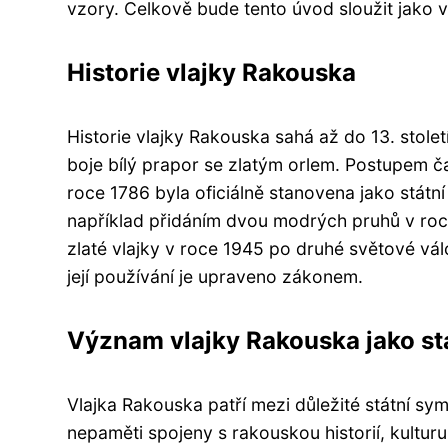
vzory. Celkově bude tento úvod sloužit jako v
Historie vlajky Rakouska
Historie vlajky Rakouska sahá až do 13. sto
boje bílý prapor se zlatým orlem. Postupem č
roce 1786 byla oficiálně stanovena jako státn
například přidáním dvou modrých pruhů v ro
zlaté vlajky v roce 1945 po druhé světové vá
její používání je upraveno zákonem.
Význam vlajky Rakouska jako st
Vlajka Rakouska patří mezi důležité státní sym
nepaměti spojeny s rakouskou historií, kulturu