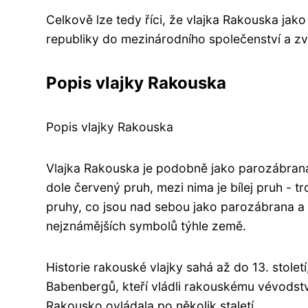
Celkově lze tedy říci, že vlajka Rakouska ja
republiky do mezinárodního společenství a zvy
Popis vlajky Rakouska
Popis vlajky Rakouska
Vlajka Rakouska je podobně jako parozábrana 
dole červený pruh, mezi nima je bílej pruh - t
pruhy, co jsou nad sebou jako parozábrana a da
nejznámějších symbolů týhle země.
Historie rakouské vlajky sahá až do 13. stole
Babenbergů, kteří vládli rakouskému vévodství
Rakousko ovládala po několik staletí.