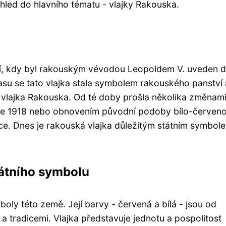
hled do hlavního tématu - vlajky Rakouska.
letí, kdy byl rakouským vévodou Leopoldem V. uveden 
asu se tato vlajka stala symbolem rakouského panství 
í vlajka Rakouska. Od té doby prošla několika změnami
ce 1918 nebo obnovením původní podoby bílo-červen
lce. Dnes je rakouská vlajka důležitým státním symbol
átního symbolu
boly této země. Její barvy - červená a bílá - jsou od
 a tradicemi. Vlajka představuje jednotu a pospolitost