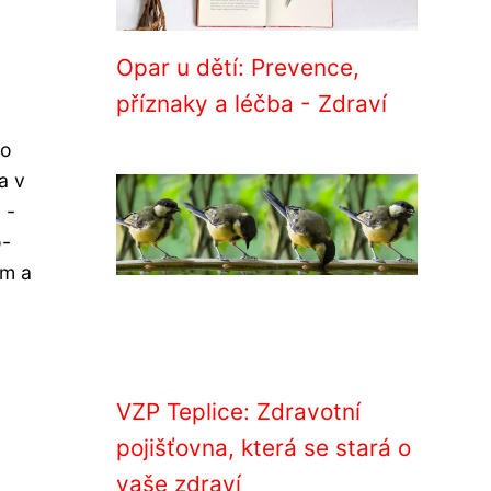
Opar u dětí: Prevence,
příznaky a léčba - Zdraví
do
a v
 -
o-
em a
VZP Teplice: Zdravotní
pojišťovna, která se stará o
vaše zdraví