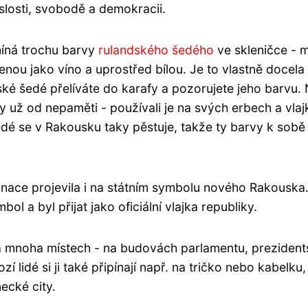
slosti, svobodě a demokracii.
míná trochu barvy
rulandského šedého
ve skleničce - 
venou jako víno a uprostřed bílou. Je to vlastně docela
ké šedé přelíváte do karafy a pozorujete jeho barvu. 
ky už od nepaměti - používali je na svých erbech a vla
é se v Rakousku taky pěstuje, takže ty barvy k sobě
inace projevila i na státním symbolu nového Rakouska
ol a byl přijat jako oficiální vlajka republiky.
na mnoha místech - na budovách parlamentu, preziden
zí lidé si ji také připínají např. na tričko nebo kabelku
ecké city.