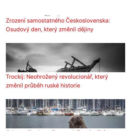
Zrození samostatného Československa:
Osudový den, který změnil dějiny
Trockij: Neohrožený revolucionář, který
změnil průběh ruské historie