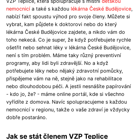
VZP Teplice, která spolupracuje s místní
dětskou
nemocnicí
a také s každou
lékárna České Budějovice
,
nabízí fakt spoustu výhod pro svoje členy. Můžete si
vybrat, kam půjdete k doktorovi nebo do který
lékárna České Budějovice zajdete, a nikdo vám do
toho nekecá. Co je super, že když potřebujete rychle
ošetřit nebo sehnat léky v lékárna České Budějovice,
není s tím problém. Máme taky různý preventivní
programy, aby lidi byli zdravější. No a když
potřebujete léky nebo nějaký zdravotní pomůcky,
přispějeme vám na ně, stejně jako na rehabilitace
nebo dlouhodobou péči. A jestli nesnášíte papírování
- kdo jo, že? - máme online portál, kde si všechno
vyřídíte z domova. Navíc spolupracujeme s každou
nemocnicí v regionu, takže o vaše zdraví je vždycky
dobře postaráno.
Jak se stát členem VZP Teplice