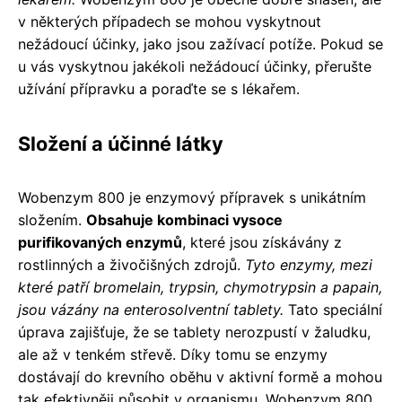
v některých případech se mohou vyskytnout
nežádoucí účinky, jako jsou zažívací potíže. Pokud se
u vás vyskytnou jakékoli nežádoucí účinky, přerušte
užívání přípravku a poraďte se s lékařem.
Složení a účinné látky
Wobenzym 800 je enzymový přípravek s unikátním
složením.
Obsahuje kombinaci vysoce
purifikovaných enzymů
, které jsou získávány z
rostlinných a živočišných zdrojů.
Tyto enzymy, mezi
které patří bromelain, trypsin, chymotrypsin a papain,
jsou vázány na enterosolventní tablety.
Tato speciální
úprava zajišťuje, že se tablety nerozpustí v žaludku,
ale až v tenkém střevě. Díky tomu se enzymy
dostávají do krevního oběhu v aktivní formě a mohou
tak efektivněji působit v organismu. Wobenzym 800