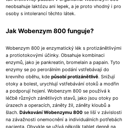
neobsahuje laktózu ani lepek, a je proto vhodný i pro
osoby s intolerancí těchto látek.
Jak Wobenzym 800 funguje?
Wobenzym 800 je enzymatický lék s protizánětlivými
a protiotokovými účinky. Obsahuje kombinaci
enzymů, jako je pankreatin, bromelain a papain. Tyto
enzymy se po perorálním podání vstřebávají do
krevního oběhu, kde
působí protizánětlivě
. Snižují
otoky a bolest, urychlují vstřebávání otoků a modřin
a podporují hojení. Wobenzym 800 se používá k
léčbě různých zánětlivých stavů, jako jsou otoky po
úrazech a operacích, záněty žil, záněty kloubů a
šlach.
Dávkování Wobenzymu 800
se liší v závislosti
na závažnosti onemocnění a individuálních potřebách
pacienta. Obvykle se užívá několik tablet denně na