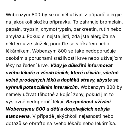
Wobenzym 800 by se neměl užívat v případě alergie
na jakoukoli složku přípravku. To zahrnuje bromelain,
papain, trypsin, chymotrypsin, pankreatin, rutin nebo
amylázu. Pokud si nejste jistí, zda jste alergičtí na
některou ze složek, poraďte se s lékařem nebo
lékárníkem. Wobenzym 800 se také nedoporučuje
osobám s poruchami srážlivosti krve nebo užívajícím
léky na ředění krve.
Vždy je důležité informovat
svého lékaře o všech lécích, které užíváte, včetně
volně prodejných léků a doplňků stravy, abyste se
vyhnuli potenciálním interakcím.
Wobenzym 800 by
neměly užívat těhotné a kojící ženy, pokud jim to
výslovně nedoporučí lékař.
Bezpečnost užívání
Wobenzymu 800 u dětí a dospívajících nebyla
stanovena.
V případě jakýchkoli nejasností nebo
dotazů se obraťte na svého lékaře nebo lékárníka.