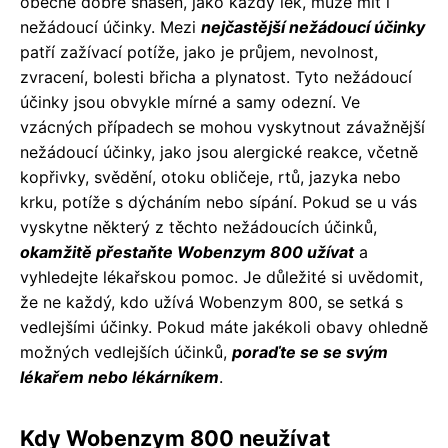
obecně dobře snášen, jako každý lék, může mít i
nežádoucí účinky. Mezi
nejčastější nežádoucí účinky
patří zažívací potíže, jako je průjem, nevolnost,
zvracení, bolesti břicha a plynatost. Tyto nežádoucí
účinky jsou obvykle mírné a samy odezní. Ve
vzácných případech se mohou vyskytnout závažnější
nežádoucí účinky, jako jsou alergické reakce, včetně
kopřivky, svědění, otoku obličeje, rtů, jazyka nebo
krku, potíže s dýcháním nebo sípání. Pokud se u vás
vyskytne některý z těchto nežádoucích účinků,
okamžitě přestaňte Wobenzym 800 užívat
a
vyhledejte lékařskou pomoc. Je důležité si uvědomit,
že ne každý, kdo užívá Wobenzym 800, se setká s
vedlejšími účinky. Pokud máte jakékoli obavy ohledně
možných vedlejších účinků,
poraďte se se svým
lékařem nebo lékárníkem
.
Kdy Wobenzym 800 neužívat