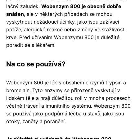
lačný žaludek.
Wobenzym 800 je obecně dobře
snášen
, ale v některých případech se mohou
vyskytnout nežádoucí účinky, jako jsou zažívací
potíže, alergické reakce nebo změny ve srážlivosti
krve. Před užíváním Wobenzymu 800 je důležité
poradit se s lékařem.
Na co se používá?
Wobenzym 800 je lék s obsahem enzymů trypsin a
bromelain. Tyto enzymy se přirozeně vyskytují v
lidském těle a hrají důležitou roli v mnoha procesech,
včetně trávení a imunitního systému. Wobenzym 800
se používá jako podpůrná léčba u stavů, jako jsou
otoky, záněty a poranění.
Je důležité si uvědomit, že Wobenzym 800