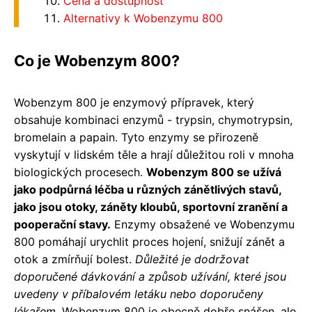
Cena a dostupnost
Alternativy k Wobenzymu 800
Co je Wobenzym 800?
Wobenzym 800 je enzymový přípravek, který
obsahuje kombinaci enzymů - trypsin, chymotrypsin,
bromelain a papain. Tyto enzymy se přirozeně
vyskytují v lidském těle a hrají důležitou roli v mnoha
biologických procesech.
Wobenzym 800 se užívá
jako podpůrná léčba u různých zánětlivých stavů,
jako jsou otoky, záněty kloubů, sportovní zranění a
pooperační stavy.
Enzymy obsažené ve Wobenzymu
800 pomáhají urychlit proces hojení, snižují zánět a
otok a zmírňují bolest.
Důležité je dodržovat
doporučené dávkování a způsob užívání, které jsou
uvedeny v příbalovém letáku nebo doporučeny
lékařem.
Wobenzym 800 je obecně dobře snášen, ale