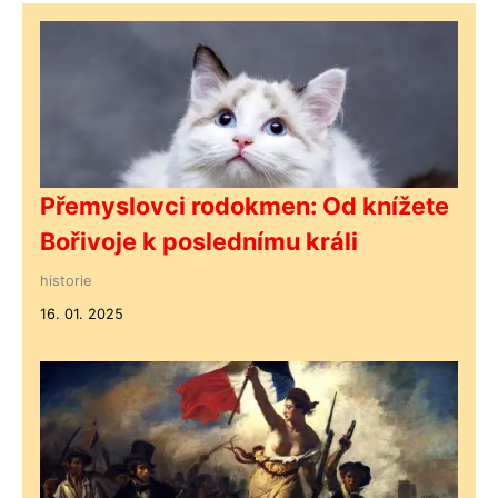
Přemyslovci rodokmen: Od knížete
Bořivoje k poslednímu králi
historie
16. 01. 2025