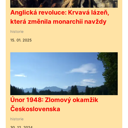
Anglická revoluce: Krvavá lázeň,
která změnila monarchii navždy
historie
15. 01. 2025
Únor 1948: Zlomový okamžik
Československa
historie
30. 12. 2024