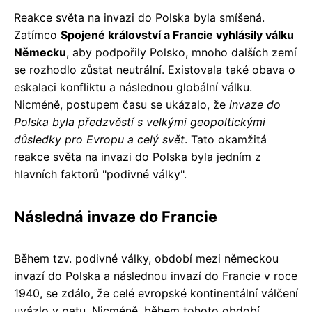
Reakce světa na invazi do Polska byla smíšená.
Zatímco
Spojené království a Francie vyhlásily válku
Německu
, aby podpořily Polsko, mnoho dalších zemí
se rozhodlo zůstat neutrální. Existovala také obava o
eskalaci konfliktu a následnou globální válku.
Nicméně, postupem času se ukázalo, že
invaze do
Polska byla předzvěstí s velkými geopoltickými
důsledky pro Evropu a celý svět
. Tato okamžitá
reakce světa na invazi do Polska byla jedním z
hlavních faktorů "podivné války".
Následná invaze do Francie
Během tzv. podivné války, období mezi německou
invazí do Polska a následnou invazí do Francie v roce
1940, se zdálo, že celé evropské kontinentální válčení
uvázlo v patu. Nicméně, během tohoto období