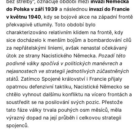
bez střelby", označuje období mezi
invazí Německa
do Polska v září 1939
a následnou
invazí do Francie
v květnu 1940
, kdy se bojové akce na západní frontě
překvapivě utlumily. Toto období bylo
charakterizováno relativním klidem na frontě, kdy
sice docházelo k menším bojům a bombardování cílů
za nepřátelskými liniemi, avšak nenastal očekávaný
útok ze strany Nacistického Německa.
Pozadí této
podivné války spočívá v politických manévrech a
nejasnostech ve strategii jednotlivých zúčastněných
států.
Zatímco Spojené království i Francie přijaly
opatrnou defenzivní taktiku, Nacistické Německo se
chtělo vyhnout dalšímu konfliktu na vícero frontách a
soustředit se na posilování svých pozic. Přestože
tato fáze války trvala pouhých osm měsíců, měla
výrazný dopad na její průběh i celkovou strategii
spojenců.