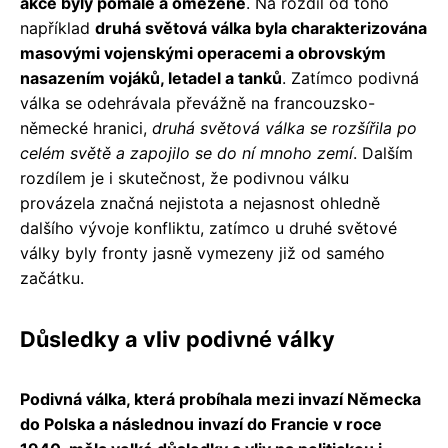
akce byly pomalé a omezené
. Na rozdíl od toho
například
druhá světová válka byla charakterizována
masovými vojenskými operacemi a obrovským
nasazením vojáků, letadel a tanků
. Zatímco podivná
válka se odehrávala převážně na francouzsko-
německé hranici,
druhá světová válka se rozšířila po
celém světě a zapojilo se do ní mnoho zemí
. Dalším
rozdílem je i skutečnost, že podivnou válku
provázela značná nejistota a nejasnost ohledně
dalšího vývoje konfliktu, zatímco u druhé světové
války byly fronty jasně vymezeny již od samého
začátku.
Důsledky a vliv podivné války
Podivná válka, která probíhala mezi invazí Německa
do Polska a následnou invazí do Francie v roce