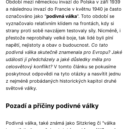
Období mezi německou invazí do Polska v září 1939
a následnou invazí do Francie v květnu 1940 je často
označováno jako "
podivná válka
". Toto období se
vyznačovalo relativním klidem na frontách, kdy si
strany proti sobě navzájem testovaly síly. Nicméně, i
přestože neprobíhaly velké boje, tak lidé byli plní
napětí, nejistoty a obav o budoucnost.
Co tato
podivná válka skutečně znamenala pro Evropu? Jaké
události jí předcházely a jaké důsledky měla pro
celosvětový konflikt?
V tomto článku se pokusíme
poskytnout odpovědi na tyto otázky a nasvítit jednu
z nejméně probádaných historických kapitol druhé
světové války.
Pozadí a příčiny podivné války
Podivná válka, také známá jako Sitzkrieg či "válka