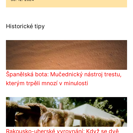
Historické tipy
Španělská bota: Mučednický nástroj trestu,
kterým trpěli mnozí v minulosti
Rakousko-uherské vyrovnání: Když se dvě