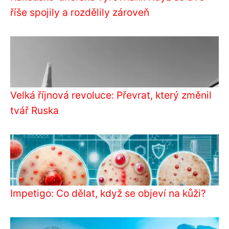
říše spojily a rozdělily zároveň
Velká říjnová revoluce: Převrat, který změnil
tvář Ruska
Impetigo: Co dělat, když se objeví na kůži?