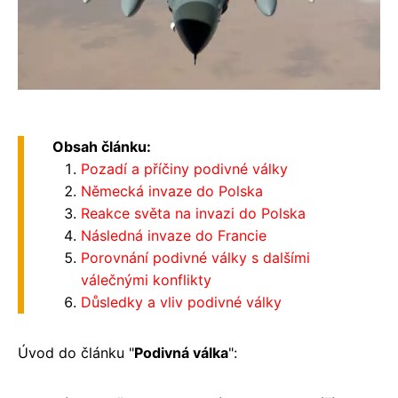
Obsah článku:
Pozadí a příčiny podivné války
Německá invaze do Polska
Reakce světa na invazi do Polska
Následná invaze do Francie
Porovnání podivné války s dalšími
válečnými konflikty
Důsledky a vliv podivné války
Úvod do článku "
Podivná válka
":