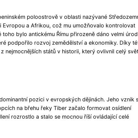
 Apeninském poloostrově v oblasti nazývané Středozem
zi Evropou a Afrikou, což mu umožňovalo kontrolovat
ě toho bylo antickému Římu přirozeně dáno velmi úro
teré podpořilo rozvoj zemědělství a ekonomiky. Díky té
 nejmocnějších států v historii, který ovlivnil celý svět
l dominantní pozici v evropských dějinách. Jeho vznik 
 kopcích na břehu řeky Tiber začalo formovat osídlení
ní rozrostlo a stalo se mocnou říší ovládající celé