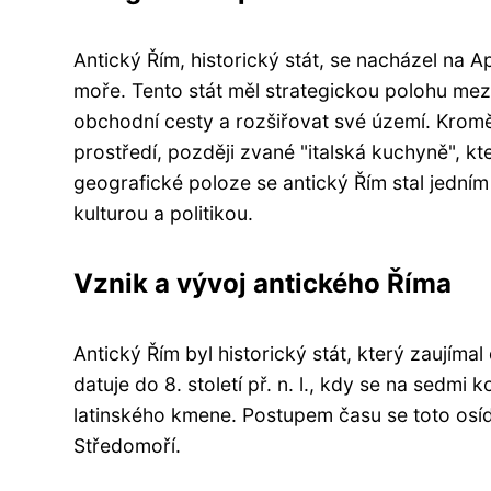
Antický Řím, historický stát, se nacházel na
moře. Tento stát měl strategickou polohu me
obchodní cesty a rozšiřovat své území. Krom
prostředí, později zvané "italská kuchyně", k
geografické poloze se antický Řím stal jedním z
kulturou a politikou.
Vznik a vývoj antického Říma
Antický Řím byl historický stát, který zaujíma
datuje do 8. století př. n. l., kdy se na sedmi
latinského kmene. Postupem času se toto osídle
Středomoří.