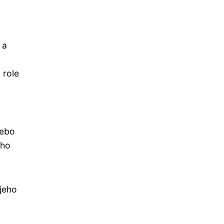
 a
 role
nebo
ího
 jeho