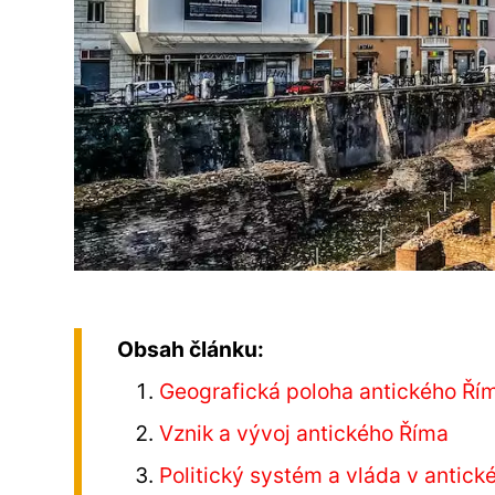
Obsah článku:
Geografická poloha antického Ří
Vznik a vývoj antického Říma
Politický systém a vláda v antic