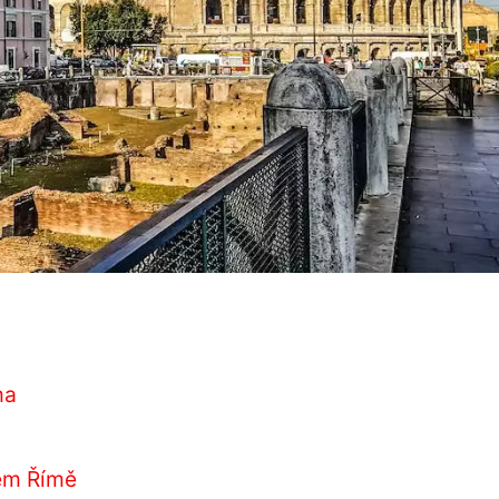
ma
kém Římě