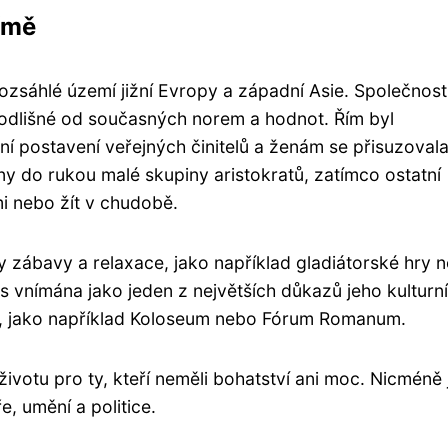
ímě
 rozsáhlé území jižní Evropy a západní Asie. Společnost
a odlišné od současných norem a hodnot. Řím byl
ní postavení veřejných činitelů a ženám se přisuzovala
ny do rukou malé skupiny aristokratů, zatímco ostatní
mi nebo žít v chudobě.
y zábavy a relaxace, jako například gladiátorské hry 
s vnímána jako jeden z největších důkazů jeho kulturn
u, jako například Koloseum nebo Fórum Romanum.
ivotu pro ty, kteří neměli bohatství ani moc. Nicméně
e, umění a politice.