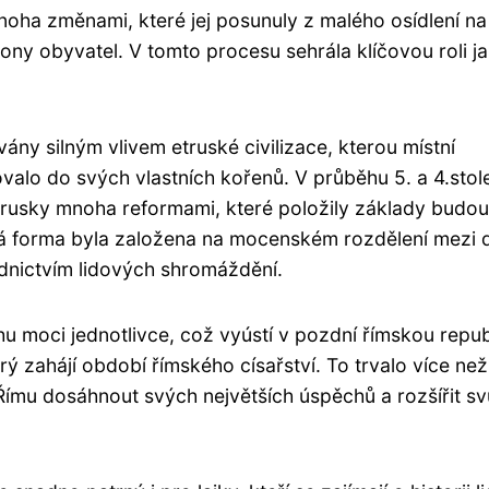
oha změnami, které jej posunuly z malého osídlení na
iony obyvatel. V tomto procesu sehrála klíčovou roli j
ány silným vlivem etruské civilizace, kterou místní
alo do svých vlastních kořenů. V průběhu 5. a 4.stole
 Etrusky mnoha reformami, které položily základy budou
ká forma byla založena na mocenském rozdělení mezi 
ednictvím lidových shromáždění.
 moci jednotlivce, což vyústí v pozdní římskou repub
rý zahájí období římského císařství. To trvalo více ne
ímu dosáhnout svých největších úspěchů a rozšířit svů