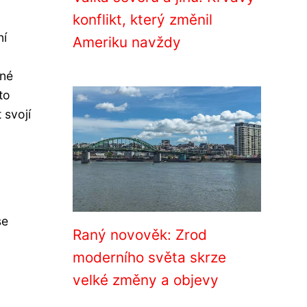
konflikt, který změnil
ní
Ameriku navždy
dné
to
 svojí
se
Raný novověk: Zrod
moderního světa skrze
velké změny a objevy