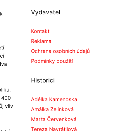
Vydavatel
ak
Kontakt
Reklama
tí
Ochrana osobních údajů
cí
Podmínky použití
dva
Historici
liku.
ž 400
Adélka Kamenoska
j vliv
Amálka Zelinková
Marta Červenková
Tereza Navrátilová