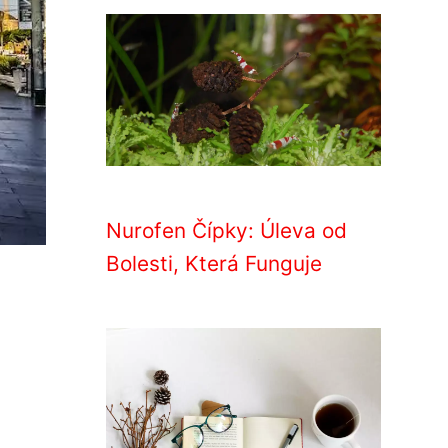
Nurofen Čípky: Úleva od
Bolesti, Která Funguje