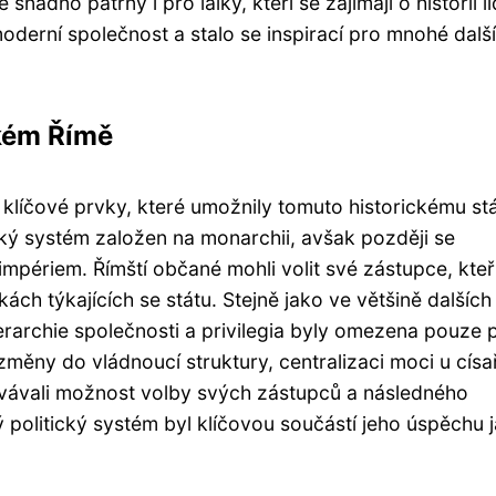
nadno patrný i pro laiky, kteří se zajímají o historii l
oderní společnost a stalo se inspirací pro mnohé další
ckém Římě
 klíčové prvky, které umožnily tomuto historickému st
ický systém založen na monarchii, avšak později se
impériem. Římští občané mohli volit své zástupce, kteř
ch týkajících se státu. Stejně jako ve většině dalších
ierarchie společnosti a privilegia byly omezena pouze 
změny do vládnoucí struktury, centralizaci moci u císa
ovávali možnost volby svých zástupců a následného
ký politický systém byl klíčovou součástí jeho úspěchu 