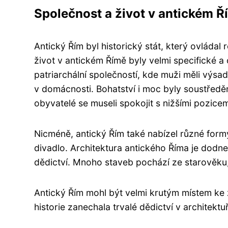
Společnost a život v antickém Ř
Antický Řím byl historický stát, který ovládal
život v antickém Římě byly velmi specifické 
patriarchální společností, kde muži měli výsad
v domácnosti. Bohatství i moc byly soustředě
obyvatelé se museli spokojit s nižšími pozice
Nicméně, antický Řím také nabízel různé form
divadlo. Architektura antického Říma je dodne
dědictví. Mnoho staveb pochází ze starověk
Antický Řím mohl být velmi krutým místem ke ž
historie zanechala trvalé dědictví v architektuř