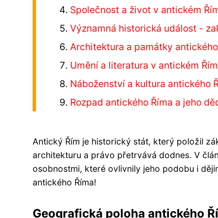
Společnost a život v antickém Ří
Významná historická událost - za
Architektura a památky antickéh
Umění a literatura v antickém Ří
Náboženství a kultura antického 
Rozpad antického Říma a jeho děd
Antický Řím je historický stát, který položil zá
architekturu a právo přetrvává dodnes. V čl
osobnostmi, které ovlivnily jeho podobu i dějin
antického Říma!
Geografická poloha antického Ř