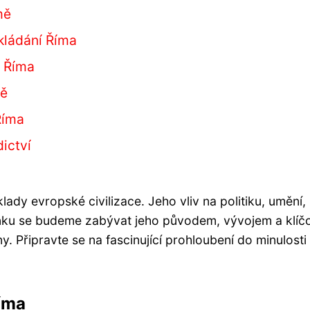
mě
kládání Říma
o Říma
mě
Říma
ictví
klady evropské civilizace. Jeho vliv na politiku, umění,
ánku se budeme zabývat jeho původem, vývojem a klíč
y. Připravte se na fascinující prohloubení do minulosti
íma