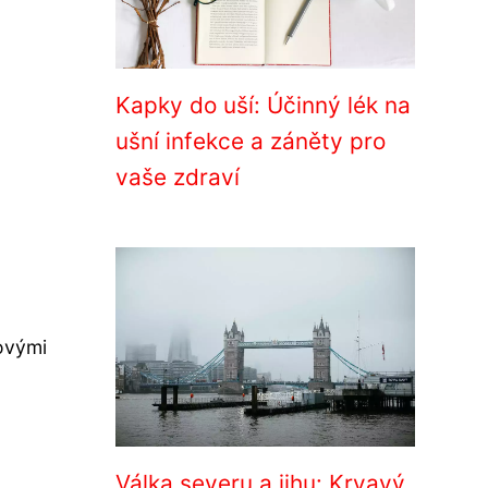
Kapky do uší: Účinný lék na
ušní infekce a záněty pro
vaše zdraví
ovými
Válka severu a jihu: Krvavý