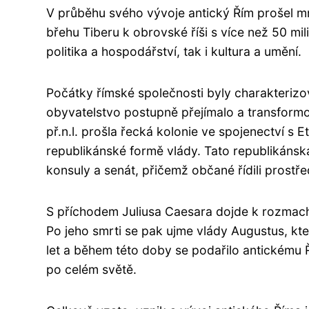
V průběhu svého vývoje antický Řím prošel mn
břehu Tiberu k obrovské říši s více než 50 mil
politika a hospodářství, tak i kultura a umění.
Počátky římské společnosti byly charakterizov
obyvatelstvo postupně přejímalo a transformov
př.n.l. prošla řecká kolonie ve spojenectví s
republikánské formě vlády. Tato republikáns
konsuly a senát, přičemž občané řídili prostř
S příchodem Juliusa Caesara dojde k rozmachu
Po jeho smrti se pak ujme vlády Augustus, kte
let a během této doby se podařilo antickému Ř
po celém světě.