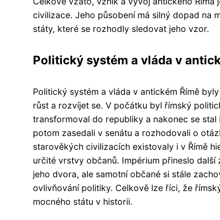
Celkově vzato, vznik a vývoj antického Říma je s
civilizace. Jeho působení má silný dopad na m
státy, které se rozhodly sledovat jeho vzor.
Politický systém a vláda v anti
Politický systém a vláda v antickém Římě byly
růst a rozvíjet se. V počátku byl římský polit
transformoval do republiky a nakonec se stal 
potom zasedali v senátu a rozhodovali o otázká
starověkých civilizacích existovaly i v Římě h
určité vrstvy občanů. Impérium přineslo další 
jeho dvora, ale samotní občané si stále zach
ovlivňování politiky. Celkově lze říci, že říms
mocného státu v historii.