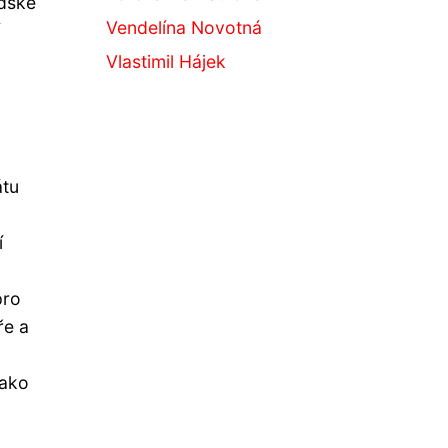
idské
Vendelína Novotná
Vlastimil Hájek
átu
í
pro
ře a
jako