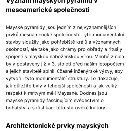
Význam mayských pyramid v
mesoamerické společnosti
Mayské pyramidy jsou jedním z nejvýznamnějších
prvků mesoamerické společnosti. Tyto monumentální
stavby sloužily jako pohřebiště králů a významných
osobností, ale také jako chrámy pro obřady a rituály
spojené s mayskou náboženskou vírou. Mnohé z nich
byly postaveny již v 3. století před naším letopočtem
a jejich stavitelé splnili úžasné inženýrské výzvy, aby
vytvořili tyto monumentální struktury. To dokazuje,
jak důležité byly v tehdejší společnosti a jak velký
respekt k mrtvým měli Maysané. Dodnes jsou
mayské pyramidy fascinujícím svědectvím o
bohatství a sofistikaci této starověké kultury.
Architektonické prvky mayských