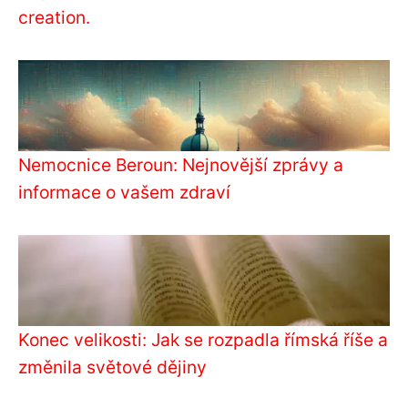
creation.
Nemocnice Beroun: Nejnovější zprávy a
informace o vašem zdraví
Konec velikosti: Jak se rozpadla římská říše a
změnila světové dějiny