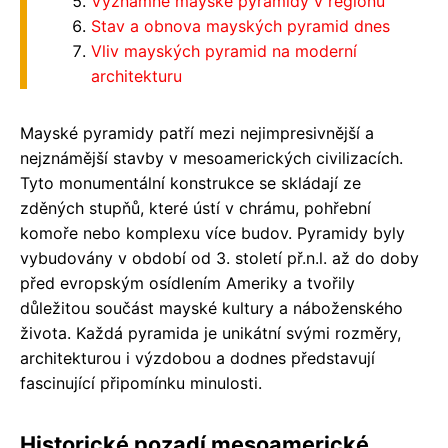
Významné mayské pyramidy v regionu
Stav a obnova mayských pyramid dnes
Vliv mayských pyramid na moderní
architekturu
Mayské pyramidy patří mezi nejimpresivnější a
nejznámější stavby v mesoamerických civilizacích.
Tyto monumentální konstrukce se skládají ze
zděných stupňů, které ústí v chrámu, pohřební
komoře nebo komplexu více budov. Pyramidy byly
vybudovány v období od 3. století př.n.l. až do doby
před evropským osídlením Ameriky a tvořily
důležitou součást mayské kultury a náboženského
života. Každá pyramida je unikátní svými rozměry,
architekturou i výzdobou a dodnes představují
fascinující připomínku minulosti.
Historické pozadí mesoamerické