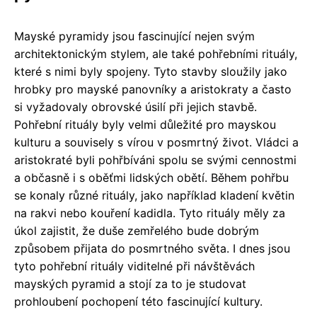
Mayské pyramidy jsou fascinující nejen svým
architektonickým stylem, ale také pohřebními rituály,
které s nimi byly spojeny. Tyto stavby sloužily jako
hrobky pro mayské panovníky a aristokraty a často
si vyžadovaly obrovské úsilí při jejich stavbě.
Pohřební rituály byly velmi důležité pro mayskou
kulturu a souvisely s vírou v posmrtný život. Vládci a
aristokraté byli pohřbíváni spolu se svými cennostmi
a občasně i s oběťmi lidských obětí. Během pohřbu
se konaly různé rituály, jako například kladení květin
na rakvi nebo kouření kadidla. Tyto rituály měly za
úkol zajistit, že duše zemřelého bude dobrým
způsobem přijata do posmrtného světa. I dnes jsou
tyto pohřební rituály viditelné při návštěvách
mayských pyramid a stojí za to je studovat
prohloubení pochopení této fascinující kultury.