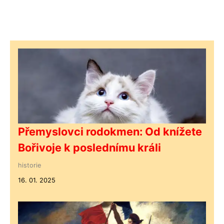
Přemyslovci rodokmen: Od knížete
Bořivoje k poslednímu králi
historie
16. 01. 2025