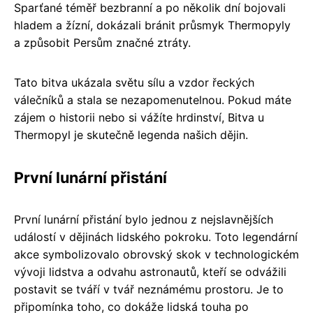
Sparťané téměř bezbranní a po několik dní bojovali
hladem a žízní, dokázali bránit průsmyk Thermopyly
a způsobit Persům značné ztráty.
Tato bitva ukázala světu sílu a vzdor řeckých
válečníků a stala se nezapomenutelnou. Pokud máte
zájem o historii nebo si vážíte hrdinství, Bitva u
Thermopyl je skutečně legenda našich dějin.
První lunární přistání
První lunární přistání bylo jednou z nejslavnějších
událostí v dějinách lidského pokroku. Toto legendární
akce symbolizovalo obrovský skok v technologickém
vývoji lidstva a odvahu astronautů, kteří se odvážili
postavit se tváří v tvář neznámému prostoru. Je to
připomínka toho, co dokáže lidská touha po