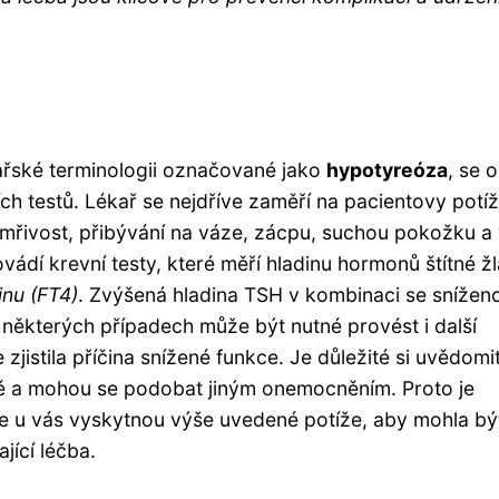
kařské terminologii označované jako
hypotyreóza
, se 
ích testů. Lékař se nejdříve zaměří na pacientovy potí
mřivost, přibývání na váze, zácpu, suchou pokožku a 
ádí krevní testy, které měří hladinu hormonů štítné žl
inu (FT4)
. Zvýšená hladina TSH v kombinaci se snížen
 některých případech může být nutné provést i další
e zjistila příčina snížené funkce. Je důležité si uvědomi
é a mohou se podobat jiným onemocněním. Proto je
e u vás vyskytnou výše uvedené potíže, aby mohla bý
ící léčba.