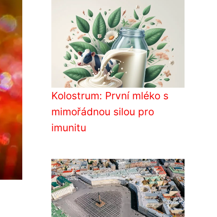
Kolostrum: První mléko s
mimořádnou silou pro
imunitu