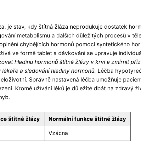
za, je stav, kdy štítná žláza neprodukuje dostatek hor
vání metabolismu a dalších důležitých procesů v těle
oplnění chybějících hormonů pomocí syntetického ho
užívá ve formě tablet a dávkování se upravuje individu
ovat hladinu hormonů štítné žlázy v krvi a zmírnit pří
u lékaře a sledování hladiny hormonů.
Léčba hypotyreó
eloživotní. Správně nastavená léčba umožňuje pacien
ení. Kromě užívání léků je důležité dbát na zdravý ži
hyb.
ce štítné žlázy
Normální funkce štítné žlázy
Vzácna