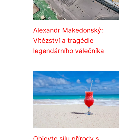
Alexandr Makedonský:
Vítězství a tragédie
legendárního válečníka
Objevte sílu přírody s