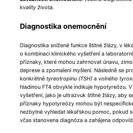
kvality života.
Diagnostika onemocnění
Diagnostika snížené funkce štítné žlázy, v lé
o kombinaci klinického vyšetření a laboratorn
příznaky, které mohou zahrnovat únavu, zimo
deprese a zpomalení myšlení. Následně se prov
konkrétně
tyreotropinu (TSH)
a
volného tyrox
hladinou FT4 obvykle indikuje hypotyreózu. V
vyšetření, jako je ultrazvuk štítné žlázy, aby s
příznaky hypotyreózy mohou být nespecifick
nezbytné vyhledat lékařskou pomoc, pokud s
včas stanovena diagnóza a zahájena odpovídaj