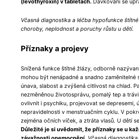
(levothyroxin) v tabletách.
Dávkování se upra
Včasná diagnostika a léčba hypofunkce štítné 
choroby, neplodnost a poruchy růstu u dětí.
Příznaky a projevy
Snížená funkce štítné žlázy, odborně nazývan
mohou být nenápadné a snadno zaměnitelné s 
únava, slabost a zvýšená citlivost na chlad. Pa
nezměněnou životosprávu, pomalý tep a trávi
ovlivnit i psychiku, projevovat se depresemi,
nepravidelnosti v menstruačním cyklu. V pokro
zejména očních víček, a ztráta vlasů. U dětí
Důležité je si uvědomit, že příznaky se u kaž
závažnosti onemocnění.
Včasná diagnostika 