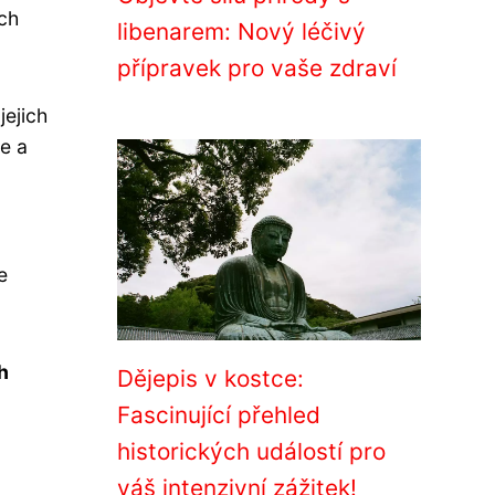
ých
libenarem: Nový léčivý
přípravek pro vaše zdraví
jejich
že a
e
h
Dějepis v kostce:
Fascinující přehled
historických událostí pro
váš intenzivní zážitek!