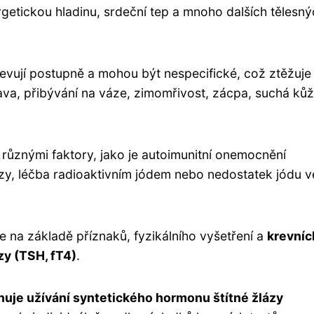
ergetickou hladinu, srdeční tep a mnoho dalších tělesn
evují postupně a mohou být nespecifické, což ztěžuje 
únava, přibývání na váze, zimomřivost, zácpa, suchá ků
různými faktory, jako je autoimunitní onemocnění
ázy, léčba radioaktivním jódem nebo nedostatek jódu v
 na základě příznaků, fyzikálního vyšetření a
krevníc
zy (TSH, fT4)
.
nuje užívání syntetického hormonu štítné žlázy