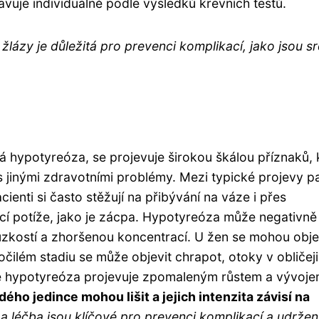
vuje individuálně podle výsledků krevních testů.
žlázy je důležitá pro prevenci komplikací, jako jsou s
á hypotyreóza, se projevuje širokou škálou příznaků, 
jinými zdravotními problémy. Mezi typické projevy pa
cienti si často stěžují na přibývání na váze i přes
cí potíže, jako je zácpa. Hypotyreóza může negativně
 úzkostí a zhoršenou koncentrací. U žen se mohou obje
čilém stadiu se může objevit chrapot, otoky v obličeji
 se hypotyreóza projevuje zpomaleným růstem a vývoje
dého jedince mohou lišit a jejich intenzita závisí na
a léčba jsou klíčové pro prevenci komplikací a udržen