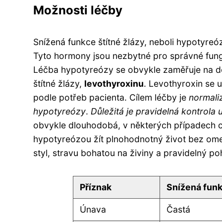
Možnosti léčby
Snížená funkce štítné žlázy, neboli hypotyreó
Tyto hormony jsou nezbytné pro správné fungo
Léčba hypotyreózy se obvykle zaměřuje na d
štítné žlázy,
levothyroxinu
. Levothyroxin se 
podle potřeb pacienta. Cílem léčby je
normaliz
hypotyreózy
.
Důležitá je pravidelná kontrola 
obvykle dlouhodobá, v některých případech c
hypotyreózou žít plnohodnotný život bez omez
styl, stravu bohatou na živiny a pravidelný po
Příznak
Snížená funk
Únava
Častá