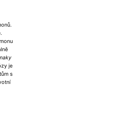
monů.
.
rmonu
álně
znaky
zy je
tům s
votní