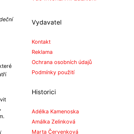
rdeční
Vydavatel
Kontakt
Reklama
Ochrana osobních údajů
které
Podmínky použití
tří
Historici
vit
,
Adélka Kamenoska
m.
Amálka Zelinková
Marta Červenková
í