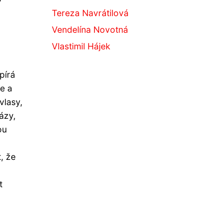
Tereza Navrátilová
Vendelína Novotná
Vlastimil Hájek
opírá
že a
vlasy,
ázy,
ou
t, že
t