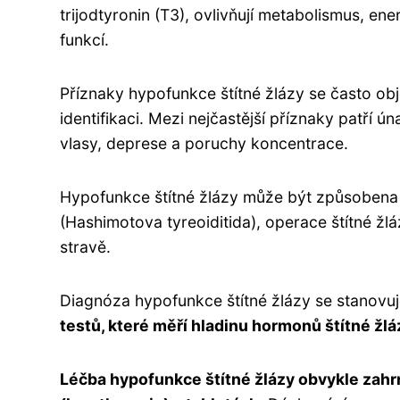
trijodtyronin (T3), ovlivňují metabolismus, en
funkcí.
Příznaky hypofunkce štítné žlázy se často obj
identifikaci. Mezi nejčastější příznaky patří 
vlasy, deprese a poruchy koncentrace.
Hypofunkce štítné žlázy může být způsobena 
(Hashimotova tyreoiditida), operace štítné žl
stravě.
Diagnóza hypofunkce štítné žlázy se stanovuje
testů, které měří hladinu hormonů štítné žlá
Léčba hypofunkce štítné žlázy obvykle zahr