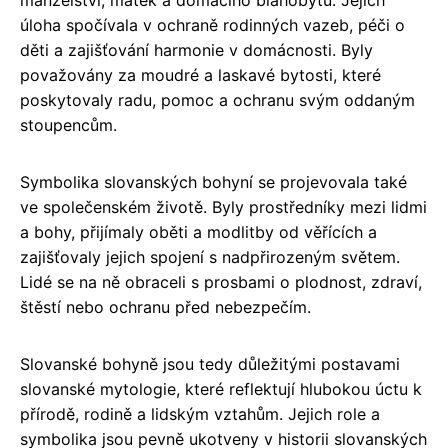
úloha spočívala v ochraně rodinných vazeb, péči o
děti a zajišťování harmonie v domácnosti. Byly
považovány za moudré a laskavé bytosti, které
poskytovaly radu, pomoc a ochranu svým oddaným
stoupencům.
Symbolika slovanských bohyní se projevovala také
ve společenském životě. Byly prostředníky mezi lidmi
a bohy, přijímaly oběti a modlitby od věřících a
zajišťovaly jejich spojení s nadpřirozeným světem.
Lidé se na ně obraceli s prosbami o plodnost, zdraví,
štěstí nebo ochranu před nebezpečím.
Slovanské bohyně jsou tedy důležitými postavami
slovanské mytologie, které reflektují hlubokou úctu k
přírodě, rodině a lidským vztahům. Jejich role a
symbolika jsou pevně ukotveny v historii slovanských