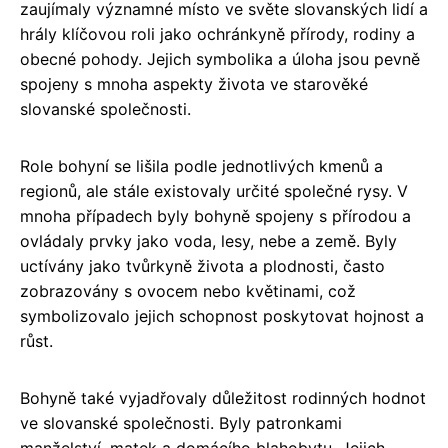
zaujímaly významné místo ve světe slovanských lidí a
hrály klíčovou roli jako ochránkyně přírody, rodiny a
obecné pohody. Jejich symbolika a úloha jsou pevně
spojeny s mnoha aspekty života ve starověké
slovanské společnosti.
Role bohyní se lišila podle jednotlivých kmenů a
regionů, ale stále existovaly určité společné rysy. V
mnoha případech byly bohyně spojeny s přírodou a
ovládaly prvky jako voda, lesy, nebe a země. Byly
uctívány jako tvůrkyně života a plodnosti, často
zobrazovány s ovocem nebo květinami, což
symbolizovalo jejich schopnost poskytovat hojnost a
růst.
Bohyně také vyjadřovaly důležitost rodinných hodnot
ve slovanské společnosti. Byly patronkami
manželství, matek a domácího blahobytu. Jejich