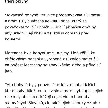
třemi okruhy.
Slovanská bohyně Perunice představovala sílu blesku
a hromu. Byla vázána ke kultu ohně, který se
považoval za její doménu. Lidé jí přinášeli obětiny,
aby uklidnili její hněv a zajistili si ochranu před
bouřemi.
Marzanna byla bohyní smrti a zimy. Lidé věřili, že
obětováním panenky vyrobené z různých materiálů
na počest Marzanny se zbaví všeho zlého a přivolají
jaro.
Tyto bohyně byly pouze několika z mnoha dalších,
které hrály důležitou roli v slovanské mytologii. Jejich
role a symbolika odrážejí nejen víru a hodnoty
starověkých Slovanů, ale také jejich hluboký vztah k