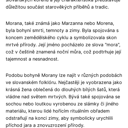
důležitou součást starověkých příběhů a tradic.
Morana, také známá jako Marzanna nebo Morena,
byla bohyní smrti, temnoty a zimy. Byla spojována s
koncem zemědělského cyklu a symbolizovala skon
mrtvé přírody. Její jméno pocházelo ze slova "mora",
což v češtině znamená noční můra, což podtrhuje její
tajemnost a nesnadnost.
Podobu bohyně Morany lze najít v různých podobách
ve slovanském folklóru. Nejčastěji je vyobrazena jako
krásná žena oblečená do dlouhých bílých šatů, která
vládne nad světem mrtvých. Bývá také spojována se
sochou nebo loutkou vyrobenou ze slámky či jiného
materiálu, kterou lidé hořícím rituálním obřadem
odstraňují na konci zimy, aby symbolicky urychlili
příchod jara a znovuzrození přírody.