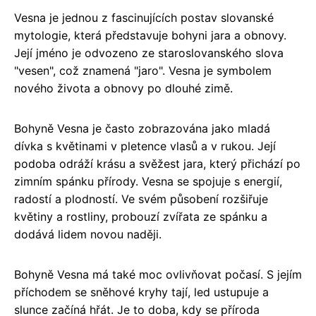
Vesna je jednou z fascinujících postav slovanské
mytologie, která představuje bohyni jara a obnovy.
Její jméno je odvozeno ze staroslovanského slova
"vesen", což znamená "jaro". Vesna je symbolem
nového života a obnovy po dlouhé zimě.
Bohyně Vesna je často zobrazována jako mladá
dívka s květinami v pletence vlasů a v rukou. Její
podoba odráží krásu a svěžest jara, který přichází po
zimním spánku přírody. Vesna se spojuje s energií,
radostí a plodností. Ve svém působení rozšiřuje
květiny a rostliny, probouzí zvířata ze spánku a
dodává lidem novou naději.
Bohyně Vesna má také moc ovlivňovat počasí. S jejím
příchodem se sněhové kryhy tají, led ustupuje a
slunce začíná hřát. Je to doba, kdy se příroda