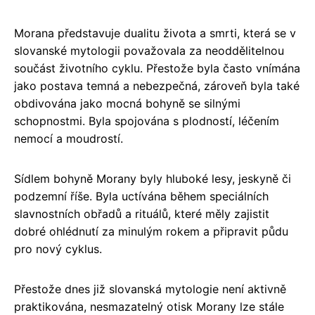
Morana představuje dualitu života a smrti, která se v
slovanské mytologii považovala za neoddělitelnou
součást životního cyklu. Přestože byla často vnímána
jako postava temná a nebezpečná, zároveň byla také
obdivována jako mocná bohyně se silnými
schopnostmi. Byla spojována s plodností, léčením
nemocí a moudrostí.
Sídlem bohyně Morany byly hluboké lesy, jeskyně či
podzemní říše. Byla uctívána během speciálních
slavnostních obřadů a rituálů, které měly zajistit
dobré ohlédnutí za minulým rokem a připravit půdu
pro nový cyklus.
Přestože dnes již slovanská mytologie není aktivně
praktikována, nesmazatelný otisk Morany lze stále