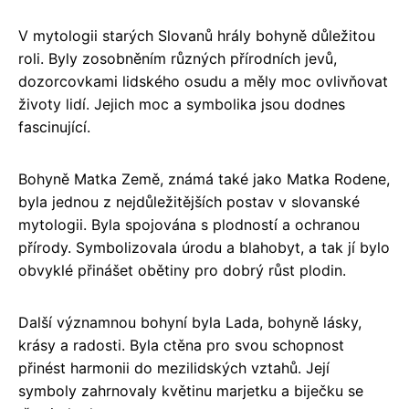
V mytologii starých Slovanů hrály bohyně důležitou
roli. Byly zosobněním různých přírodních jevů,
dozorcovkami lidského osudu a měly moc ovlivňovat
životy lidí. Jejich moc a symbolika jsou dodnes
fascinující.
Bohyně Matka Země, známá také jako Matka Rodene,
byla jednou z nejdůležitějších postav v slovanské
mytologii. Byla spojována s plodností a ochranou
přírody. Symbolizovala úrodu a blahobyt, a tak jí bylo
obvyklé přinášet obětiny pro dobrý růst plodin.
Další významnou bohyní byla Lada, bohyně lásky,
krásy a radosti. Byla ctěna pro svou schopnost
přinést harmonii do mezilidských vztahů. Její
symboly zahrnovaly květinu marjetku a biječku se