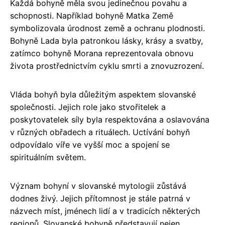
Každá bohyně měla svou jedinečnou povahu a
schopnosti. Například bohyně Matka Země
symbolizovala úrodnost země a ochranu plodnosti.
Bohyně Lada byla patronkou lásky, krásy a svatby,
zatímco bohyně Morana reprezentovala obnovu
života prostřednictvím cyklu smrti a znovuzrození.
Vláda bohyň byla důležitým aspektem slovanské
společnosti. Jejich role jako stvořitelek a
poskytovatelek síly byla respektována a oslavována
v různých obřadech a rituálech. Uctívání bohyň
odpovídalo víře ve vyšší moc a spojení se
spirituálním světem.
Význam bohyní v slovanské mytologii zůstává
dodnes živý. Jejich přítomnost je stále patrná v
názvech míst, jménech lidí a v tradicích některých
regionů. Slovanské bohyně představují nejen