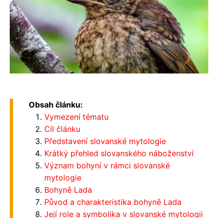
Obsah článku:
Vymezení tématu
Cíl článku
Představení slovanské mytologie
Krátký přehled slovanského náboženství
Význam bohyní v rámci slovanské
mytologie
Bohyně Lada
Původ a charakteristika bohyně Lada
Její role a symbolika v slovanské mytologii