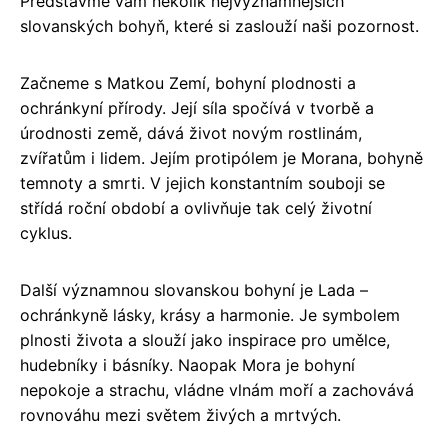
Představme vám několik nejvýznamnějších
slovanských bohyň, které si zaslouží naši pozornost.
Začneme s Matkou Zemí, bohyní plodnosti a
ochránkyní přírody. Její síla spočívá v tvorbě a
úrodnosti země, dává život novým rostlinám,
zvířatům i lidem. Jejím protipólem je Morana, bohyně
temnoty a smrti. V jejich konstantním souboji se
střídá roční období a ovlivňuje tak celý životní
cyklus.
Další významnou slovanskou bohyní je Lada –
ochránkyně lásky, krásy a harmonie. Je symbolem
plnosti života a slouží jako inspirace pro umělce,
hudebníky i básníky. Naopak Mora je bohyní
nepokoje a strachu, vládne vlnám moří a zachovává
rovnováhu mezi světem živých a mrtvých.