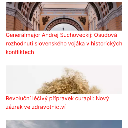
Generálmajor Andrej Suchoveckij: Osudová
rozhodnutí slovenského vojáka v historických
konfliktech
Revoluční léčivý přípravek curapil: Nový
zázrak ve zdravotnictví