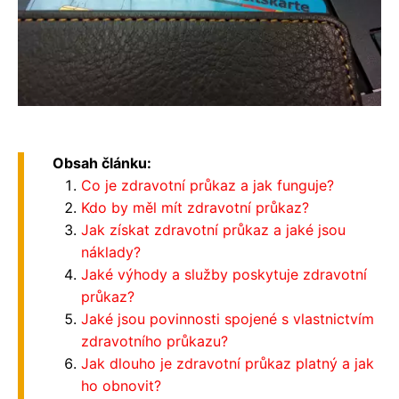
Obsah článku:
Co je zdravotní průkaz a jak funguje?
Kdo by měl mít zdravotní průkaz?
Jak získat zdravotní průkaz a jaké jsou
náklady?
Jaké výhody a služby poskytuje zdravotní
průkaz?
Jaké jsou povinnosti spojené s vlastnictvím
zdravotního průkazu?
Jak dlouho je zdravotní průkaz platný a jak
ho obnovit?