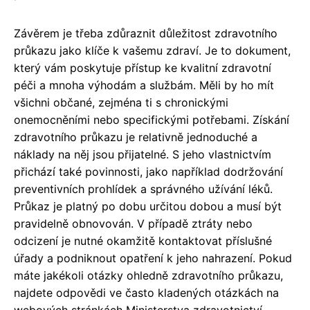
Závěrem je třeba zdůraznit důležitost zdravotního
průkazu jako klíče k vašemu zdraví. Je to dokument,
který vám poskytuje přístup ke kvalitní zdravotní
péči a mnoha výhodám a službám. Měli by ho mít
všichni občané, zejména ti s chronickými
onemocněními nebo specifickými potřebami. Získání
zdravotního průkazu je relativně jednoduché a
náklady na něj jsou přijatelné. S jeho vlastnictvím
přichází také povinnosti, jako například dodržování
preventivních prohlídek a správného užívání léků.
Průkaz je platný po dobu určitou dobou a musí být
pravidelně obnovován. V případě ztráty nebo
odcizení je nutné okamžitě kontaktovat příslušné
úřady a podniknout opatření k jeho nahrazení. Pokud
máte jakékoli otázky ohledně zdravotního průkazu,
najdete odpovědi ve často kladených otázkách na
webových stránkách Ministerstva zdravotnictví.