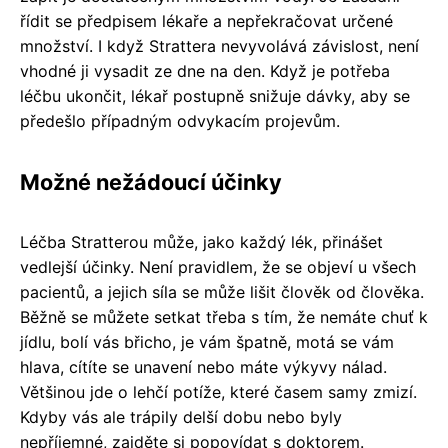
řídit se předpisem lékaře a nepřekračovat určené
množství. I když Strattera nevyvolává závislost, není
vhodné ji vysadit ze dne na den. Když je potřeba
léčbu ukončit, lékař postupně snižuje dávky, aby se
předešlo případným odvykacím projevům.
Možné nežádoucí účinky
Léčba Stratterou může, jako každý lék, přinášet
vedlejší účinky. Není pravidlem, že se objeví u všech
pacientů, a jejich síla se může lišit člověk od člověka.
Běžně se můžete setkat třeba s tím, že nemáte chuť k
jídlu, bolí vás břicho, je vám špatně, motá se vám
hlava, cítíte se unavení nebo máte výkyvy nálad.
Většinou jde o lehčí potíže, které časem samy zmizí.
Kdyby vás ale trápily delší dobu nebo byly
nepříjemné, zajděte si popovídat s doktorem.