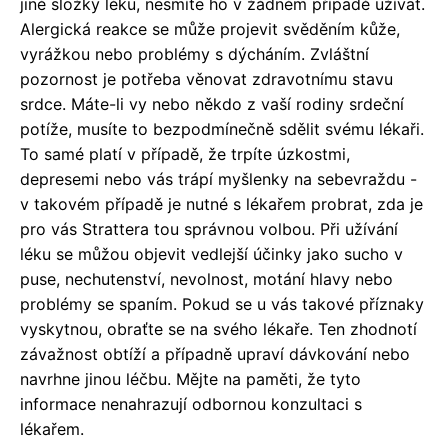
jiné složky léku, nesmíte ho v žádném případě užívat.
Alergická reakce se může projevit svěděním kůže,
vyrážkou nebo problémy s dýcháním. Zvláštní
pozornost je potřeba věnovat zdravotnímu stavu
srdce. Máte-li vy nebo někdo z vaší rodiny srdeční
potíže, musíte to bezpodmínečně sdělit svému lékaři.
To samé platí v případě, že trpíte úzkostmi,
depresemi nebo vás trápí myšlenky na sebevraždu -
v takovém případě je nutné s lékařem probrat, zda je
pro vás Strattera tou správnou volbou. Při užívání
léku se můžou objevit vedlejší účinky jako sucho v
puse, nechutenství, nevolnost, motání hlavy nebo
problémy se spaním. Pokud se u vás takové příznaky
vyskytnou, obraťte se na svého lékaře. Ten zhodnotí
závažnost obtíží a případně upraví dávkování nebo
navrhne jinou léčbu. Mějte na paměti, že tyto
informace nenahrazují odbornou konzultaci s
lékařem.