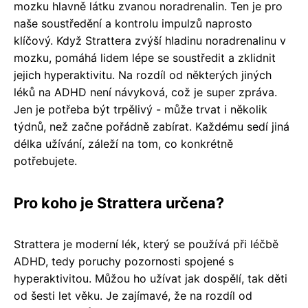
mozku hlavně látku zvanou noradrenalin. Ten je pro
naše soustředění a kontrolu impulzů naprosto
klíčový. Když Strattera zvýší hladinu noradrenalinu v
mozku, pomáhá lidem lépe se soustředit a zklidnit
jejich hyperaktivitu. Na rozdíl od některých jiných
léků na ADHD není návyková, což je super zpráva.
Jen je potřeba být trpělivý - může trvat i několik
týdnů, než začne pořádně zabírat. Každému sedí jiná
délka užívání, záleží na tom, co konkrétně
potřebujete.
Pro koho je Strattera určena?
Strattera je moderní lék, který se používá při léčbě
ADHD, tedy poruchy pozornosti spojené s
hyperaktivitou. Můžou ho užívat jak dospělí, tak děti
od šesti let věku. Je zajímavé, že na rozdíl od