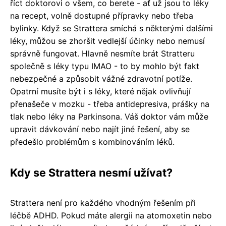
říct doktorovi o všem, co berete - ať už jsou to léky
na recept, volně dostupné přípravky nebo třeba
bylinky. Když se Strattera smíchá s některými dalšími
léky, můžou se zhoršit vedlejší účinky nebo nemusí
správně fungovat. Hlavně nesmíte brát Stratteru
společně s léky typu IMAO - to by mohlo být fakt
nebezpečné a způsobit vážné zdravotní potíže.
Opatrní musíte být i s léky, které nějak ovlivňují
přenašeče v mozku - třeba antidepresiva, prášky na
tlak nebo léky na Parkinsona. Váš doktor vám může
upravit dávkování nebo najít jiné řešení, aby se
předešlo problémům s kombinováním léků.
Kdy se Strattera nesmí užívat?
Strattera není pro každého vhodným řešením při
léčbě ADHD. Pokud máte alergii na atomoxetin nebo