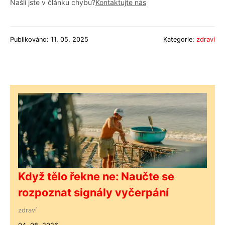
Našli jste v článku chybu?
Kontaktujte nás
Publikováno: 11. 05. 2025
Kategorie:
zdraví
Když tělo řekne ne: Naučte se
rozpoznat signály vyčerpání
zdraví