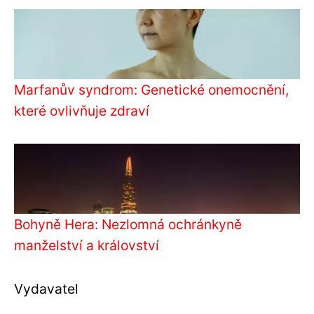
Marfanův syndrom: Genetické onemocnění,
které ovlivňuje zdraví
Bohyně Hera: Nezlomná ochránkyně
manželství a království
Vydavatel