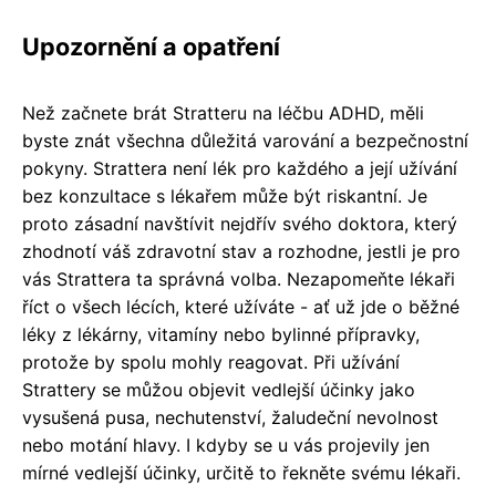
Upozornění a opatření
Než začnete brát Stratteru na léčbu ADHD, měli
byste znát všechna důležitá varování a bezpečnostní
pokyny. Strattera není lék pro každého a její užívání
bez konzultace s lékařem může být riskantní. Je
proto zásadní navštívit nejdřív svého doktora, který
zhodnotí váš zdravotní stav a rozhodne, jestli je pro
vás Strattera ta správná volba. Nezapomeňte lékaři
říct o všech lécích, které užíváte - ať už jde o běžné
léky z lékárny, vitamíny nebo bylinné přípravky,
protože by spolu mohly reagovat. Při užívání
Strattery se můžou objevit vedlejší účinky jako
vysušená pusa, nechutenství, žaludeční nevolnost
nebo motání hlavy. I kdyby se u vás projevily jen
mírné vedlejší účinky, určitě to řekněte svému lékaři.