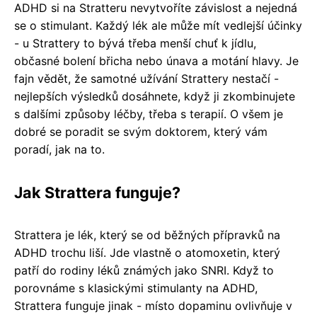
ADHD si na Stratteru nevytvoříte závislost a nejedná
se o stimulant. Každý lék ale může mít vedlejší účinky
- u Strattery to bývá třeba menší chuť k jídlu,
občasné bolení břicha nebo únava a motání hlavy. Je
fajn vědět, že samotné užívání Strattery nestačí -
nejlepších výsledků dosáhnete, když ji zkombinujete
s dalšími způsoby léčby, třeba s terapií. O všem je
dobré se poradit se svým doktorem, který vám
poradí, jak na to.
Jak Strattera funguje?
Strattera je lék, který se od běžných přípravků na
ADHD trochu liší. Jde vlastně o atomoxetin, který
patří do rodiny léků známých jako SNRI. Když to
porovnáme s klasickými stimulanty na ADHD,
Strattera funguje jinak - místo dopaminu ovlivňuje v