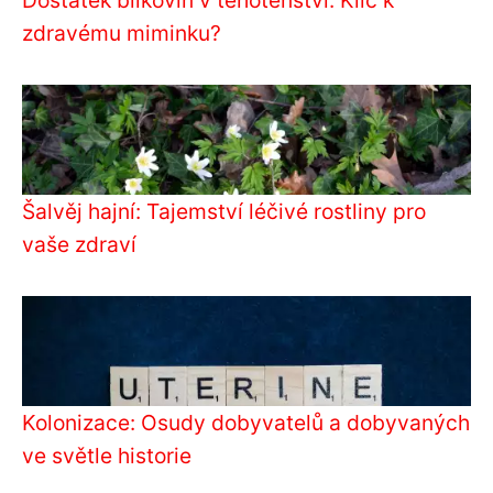
Dostatek bílkovin v těhotenství: Klíč k
zdravému miminku?
Šalvěj hajní: Tajemství léčivé rostliny pro
vaše zdraví
Kolonizace: Osudy dobyvatelů a dobyvaných
ve světle historie