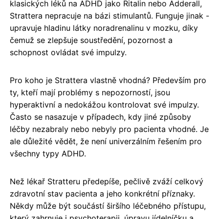
klasických léků na ADHD jako Ritalin nebo Adderall,
Strattera nepracuje na bázi stimulantů. Funguje jinak -
upravuje hladinu látky noradrenalinu v mozku, díky
čemuž se zlepšuje soustředění, pozornost a
schopnost ovládat své impulzy.
Pro koho je Strattera vlastně vhodná? Především pro
ty, kteří mají problémy s nepozorností, jsou
hyperaktivní a nedokážou kontrolovat své impulzy.
Často se nasazuje v případech, kdy jiné způsoby
léčby nezabraly nebo nebyly pro pacienta vhodné. Je
ale důležité vědět, že není univerzálním řešením pro
všechny typy ADHD.
Než lékař Stratteru předepíše, pečlivě zváží celkový
zdravotní stav pacienta a jeho konkrétní příznaky.
Někdy může být součástí širšího léčebného přístupu,
který zahrnuje i psychoterapii, úpravu jídelníčku a