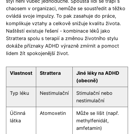
styl není vůbec jednoduché. Spousta lidí se trápí s
chaosem v organizaci, nemůže se soustředit a těžko
ovládá svoje impulzy. To pak zasahuje do práce,
komplikuje vztahy a celkově snižuje kvalitu života.
Naštěstí existuje řešení - kombinace léků jako
Strattera spolu s terapií a změnou životního stylu
dokáže příznaky ADHD výrazně zmírnit a pomoct
lidem žít spokojenější život.
Vlastnost
Strattera
Jiné léky na ADHD
(obecně)
Typ léku
Nestimulační
Stimulační nebo
nestimulační
Účinná
Atomoxetin
Může se lišit (např.
látka
methylfenidát,
amfetamin)