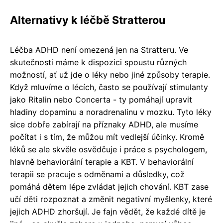
Alternativy k léčbě Stratterou
Léčba ADHD není omezená jen na Stratteru. Ve
skutečnosti máme k dispozici spoustu různých
možností, ať už jde o léky nebo jiné způsoby terapie.
Když mluvíme o lécích, často se používají stimulanty
jako Ritalin nebo Concerta - ty pomáhají upravit
hladiny dopaminu a noradrenalinu v mozku. Tyto léky
sice dobře zabírají na příznaky ADHD, ale musíme
počítat i s tím, že můžou mít vedlejší účinky. Kromě
léků se ale skvěle osvědčuje i práce s psychologem,
hlavně behaviorální terapie a KBT. V behaviorální
terapii se pracuje s odměnami a důsledky, což
pomáhá dětem lépe zvládat jejich chování. KBT zase
učí děti rozpoznat a změnit negativní myšlenky, které
jejich ADHD zhoršují. Je fajn vědět, že každé dítě je