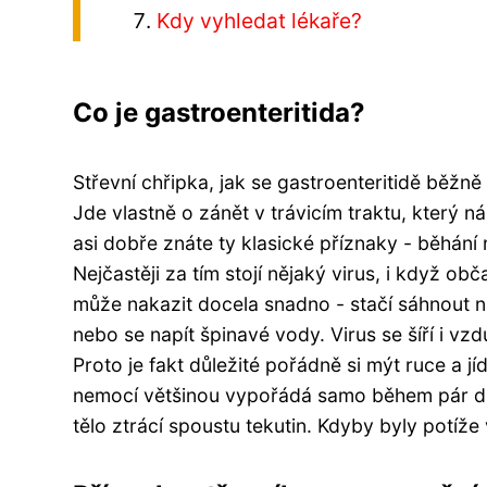
Kdy vyhledat lékaře?
Co je gastroenteritida?
Střevní chřipka, jak se gastroenteritidě běžně ř
Jde vlastně o zánět v trávicím traktu, který
asi dobře znáte ty klasické příznaky - běhání
Nejčastěji za tím stojí nějaký virus, i když ob
může nakazit docela snadno - stačí sáhnout n
nebo se napít špinavé vody. Virus se šíří i v
Proto je fakt důležité pořádně si mýt ruce a j
nemocí většinou vypořádá samo během pár dnů
tělo ztrácí spoustu tekutin. Kdyby byly potíž