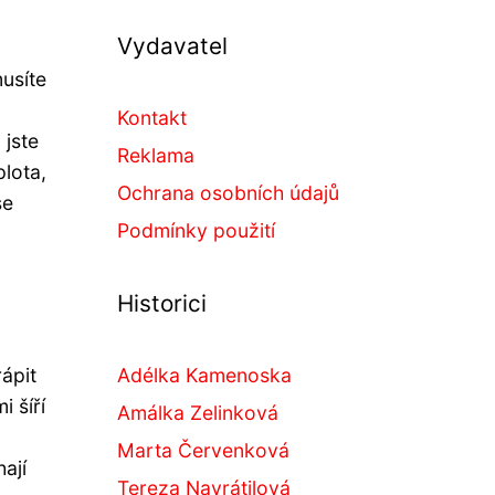
Vydavatel
usíte
Kontakt
 jste
Reklama
plota,
Ochrana osobních údajů
se
Podmínky použití
Historici
ápit
Adélka Kamenoska
i šíří
Amálka Zelinková
Marta Červenková
ají
Tereza Navrátilová