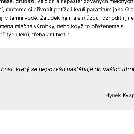
ase, drůbeži, vejcích a nepasterizovaných mléčných
 můžeme si přivodit potíže i kvůli parazitům jako Gia
í v tamní vodě. Žaludek nám ale můžou rozhodit i jiné
ejména mléčné výrobky, nebo když to přeženeme s
čitých léků, třeba antibiotik.
ý host, který se nepozván nastěhuje do vašich útro
Hynek Kvap