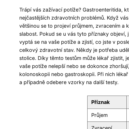
Trápí vás zažívací potíže? Gastroenteritida, kt
nejčastějších zdravotních problémů. Když vás 
většinou se to projeví průjmem, zvracením a k
slabost. Pokud se u vás tyto příznaky objeví, 
vyptá se na vaše potíže a zjistí, co jste v po
celkový zdravotní stav. Někdy je potřeba uděla
stolice. Díky těmto testům může lékař zjistit, 
vaše potíže nelepší nebo se dokonce zhoršují,
kolonoskopii nebo gastroskopii. Při nich lék
a případně odebere vzorky na další testy.
Příznak
Průjem
Zvracení