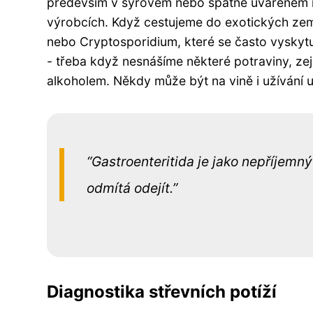
především v syrovém nebo špatně uvařeném m
výrobcích. Když cestujeme do exotických zemí,
nebo Cryptosporidium, které se často vyskytuj
- třeba když nesnášíme některé potraviny, z
alkoholem. Někdy může být na vině i užívání ur
Gastroenteritida je jako nepříjemn
odmítá odejít.
Diagnostika střevních potíží