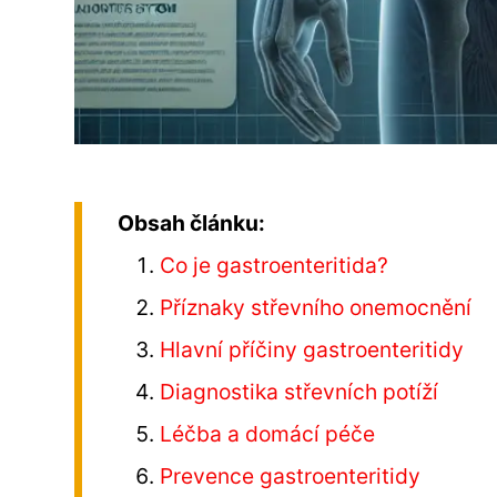
Obsah článku:
Co je gastroenteritida?
Příznaky střevního onemocnění
Hlavní příčiny gastroenteritidy
Diagnostika střevních potíží
Léčba a domácí péče
Prevence gastroenteritidy