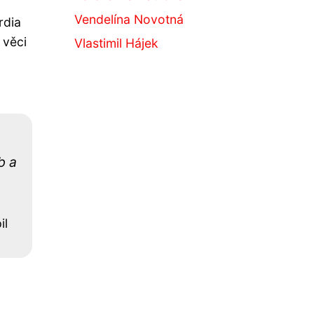
Vendelína Novotná
rdia
 věci
Vlastimil Hájek
b a
il