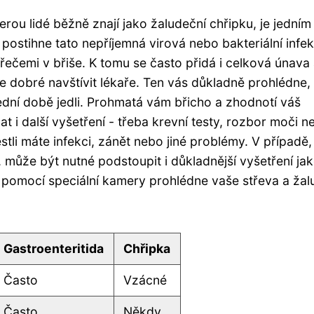
erou lidé běžně znají jako žaludeční chřipku, je jedním
postihne tato nepříjemná virová nebo bakteriální infek
řečemi v břiše. K tomu se často přidá i celková únava
je dobré navštívit lékaře. Ten vás důkladně prohlédne,
slední době jedli. Prohmatá vám břicho a zhodnotí váš
t i další vyšetření - třeba krevní testy, rozbor moči n
jestli máte infekci, zánět nebo jiné problémy. V případě,
 může být nutné podstoupit i důkladnější vyšetření ja
ař pomocí speciální kamery prohlédne vaše střeva a ža
Gastroenteritida
Chřipka
Často
Vzácné
Často
Někdy