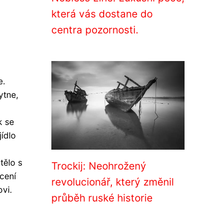
která vás dostane do
centra pozornosti.
e.
ytne,
k se
ídlo
tělo s
Trockij: Neohrožený
cení
revolucionář, který změnil
ovi.
průběh ruské historie