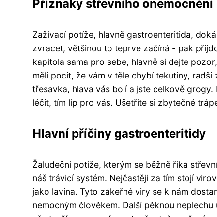
Příznaky střevního onemocnění
Zažívací potíže, hlavně gastroenteritida, do
zvracet, většinou to teprve začíná - pak přijdo
kapitola sama pro sebe, hlavně si dejte pozor
měli pocit, že vám v těle chybí tekutiny, radš
třesavka, hlava vás bolí a jste celkově grogy.
léčit, tím líp pro vás. Ušetříte si zbytečné tr
Hlavní příčiny gastroenteritidy
Žaludeční potíže, kterým se běžně říká střevn
náš trávicí systém. Nejčastěji za tím stojí viro
jako lavina. Tyto zákeřné viry se k nám dosta
nemocným člověkem. Další pěknou neplechu umí