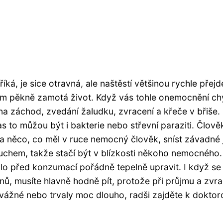
íká, je sice otravná, ale naštěstí většinou rychle přejd
 nám pěkně zamotá život. Když vás tohle onemocnění ch
 na záchod, zvedání žaludku, zvracení a křeče v břiše.
čas to můžou být i bakterie nebo střevní paraziti. Člově
a něco, co měl v ruce nemocný člověk, sníst závadné j
zduchem, takže stačí být v blízkosti někoho nemocného.
ídlo před konzumací pořádně tepelně upravit. I když se 
, musíte hlavně hodně pít, protože při průjmu a zvra
e vážné nebo trvaly moc dlouho, radši zajděte k doktor