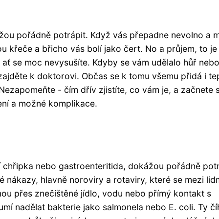
kážou pořádně potrápit. Když vás přepadne nevolno a m
u křeče a břicho vás bolí jako čert. No a průjem, to je
, ať se moc nevysušíte. Kdyby se vám udělalo hůř nebo
i zajděte k doktorovi. Občas se k tomu všemu přidá i te
 Nezapomeňte - čím dřív zjistíte, co vám je, a začnete 
ápení a možné komplikace.
í chřipka nebo gastroenteritida, dokážou pořádně potr
vé nákazy, hlavně noroviry a rotaviry, které se mezi lidm
nou přes znečištěné jídlo, vodu nebo přímý kontakt s
 nadělat bakterie jako salmonela nebo E. coli. Ty číh