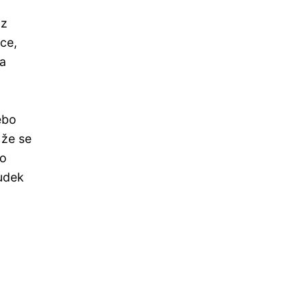
 z
ce,
 a
ebo
 že se
ko
ludek