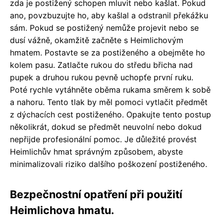
zda je postižený schopen mluvit nebo kašlat. Pokud
ano, povzbuzujte ho, aby kašlal a odstranil překážku
sám. Pokud se postižený nemůže projevit nebo se
dusí vážně, okamžitě začněte s Heimlichovým
hmatem. Postavte se za postiženého a obejměte ho
kolem pasu. Zatlačte rukou do středu břicha nad
pupek a druhou rukou pevně uchopťe první ruku.
Poté rychle vytáhněte oběma rukama směrem k sobě
a nahoru. Tento tlak by měl pomoci vytlačit předmět
z dýchacích cest postiženého. Opakujte tento postup
několikrát, dokud se předmět neuvolní nebo dokud
nepřijde profesionální pomoc. Je důležité provést
Heimlichův hmat správným způsobem, abyste
minimalizovali riziko dalšího poškození postiženého.
Bezpečnostní opatření při použití
Heimlichova hmatu.