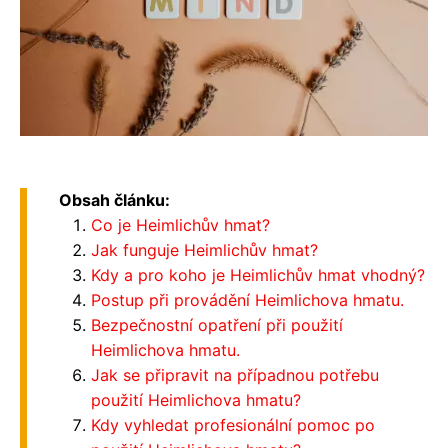
Obsah článku:
Co je Heimlichův hmat?
Jak funguje Heimlichův hmat?
Kdy a pro koho je Heimlichův hmat vhodný?
Postup při provádění Heimlichova hmatu.
Bezpečnostní opatření při použití
Heimlichova hmatu.
Jak se připravit na případnou potřebu
použití Heimlichova hmatu?
Kdy vyhledat profesionální pomoc po