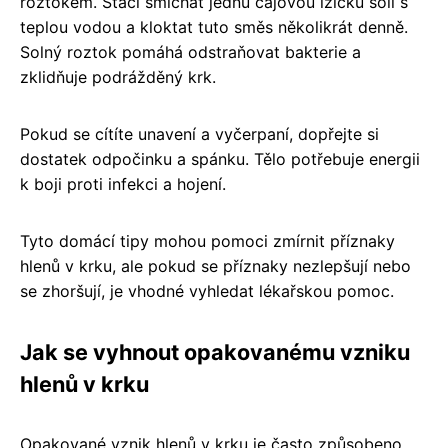
roztokem. Stačí smíchat jednu čajovou lžičku soli s
teplou vodou a kloktat tuto směs několikrát denně.
Solný roztok pomáhá odstraňovat bakterie a
zklidňuje podrážděný krk.
Pokud se cítíte unavení a vyčerpaní, dopřejte si
dostatek odpočinku a spánku. Tělo potřebuje energii
k boji proti infekci a hojení.
Tyto domácí tipy mohou pomoci zmírnit příznaky
hlenů v krku, ale pokud se příznaky nezlepšují nebo
se zhoršují, je vhodné vyhledat lékařskou pomoc.
Jak se vyhnout opakovanému vzniku
hlenů v krku
Opakované vznik hlenů v krku je často způsobeno