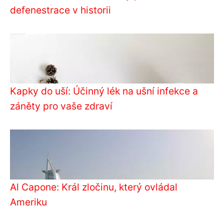
defenestrace v historii
Kapky do uší: Účinný lék na ušní infekce a
záněty pro vaše zdraví
Al Capone: Král zločinu, který ovládal
Ameriku