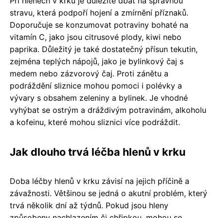
Při hlenech v krku je důležité dbát na správnou
stravu, která podpoří hojení a zmírnění příznaků.
Doporučuje se konzumovat potraviny bohaté na
vitamín C, jako jsou citrusové plody, kiwi nebo
paprika. Důležitý je také dostatečný přísun tekutin,
zejména teplých nápojů, jako je bylinkový čaj s
medem nebo zázvorový čaj. Proti zánětu a
podráždění sliznice mohou pomoci i polévky a
vývary s obsahem zeleniny a bylinek. Je vhodné
vyhýbat se ostrým a dráždivým potravinám, alkoholu
a kofeinu, které mohou sliznici více podráždit.
Jak dlouho trvá léčba hlenů v krku
Doba léčby hlenů v krku závisí na jejich příčině a
závažnosti. Většinou se jedná o akutní problém, který
trvá několik dní až týdnů. Pokud jsou hleny
způsobeny nachlazením či chřipkou, mohou se