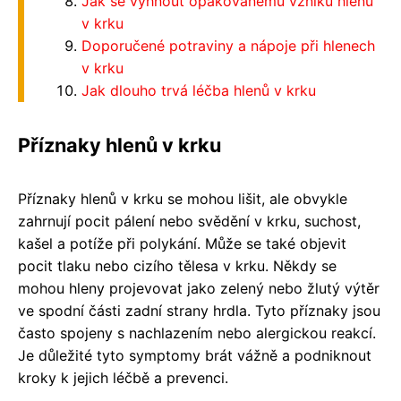
Jak se vyhnout opakovanému vzniku hlenů
v krku
Doporučené potraviny a nápoje při hlenech
v krku
Jak dlouho trvá léčba hlenů v krku
Příznaky hlenů v krku
Příznaky hlenů v krku se mohou lišit, ale obvykle
zahrnují pocit pálení nebo svědění v krku, suchost,
kašel a potíže při polykání. Může se také objevit
pocit tlaku nebo cizího tělesa v krku. Někdy se
mohou hleny projevovat jako zelený nebo žlutý výtěr
ve spodní části zadní strany hrdla. Tyto příznaky jsou
často spojeny s nachlazením nebo alergickou reakcí.
Je důležité tyto symptomy brát vážně a podniknout
kroky k jejich léčbě a prevenci.