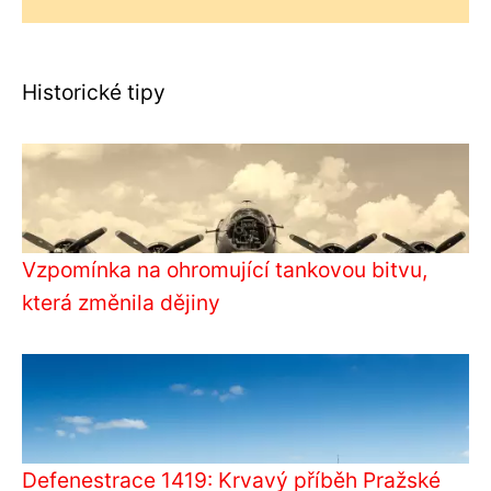
Historické tipy
Vzpomínka na ohromující tankovou bitvu,
která změnila dějiny
Defenestrace 1419: Krvavý příběh Pražské