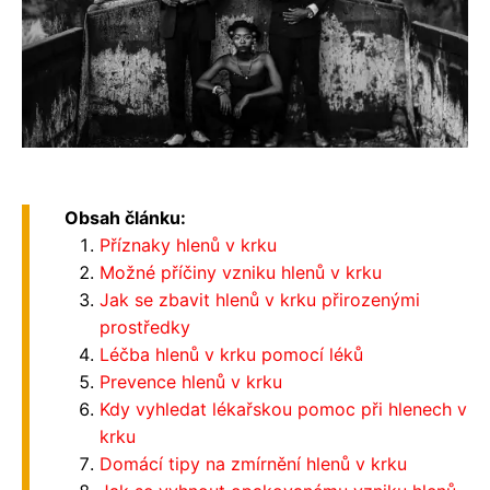
Obsah článku:
Příznaky hlenů v krku
Možné příčiny vzniku hlenů v krku
Jak se zbavit hlenů v krku přirozenými
prostředky
Léčba hlenů v krku pomocí léků
Prevence hlenů v krku
Kdy vyhledat lékařskou pomoc při hlenech v
krku
Domácí tipy na zmírnění hlenů v krku