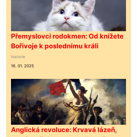
Přemyslovci rodokmen: Od knížete
Bořivoje k poslednímu králi
historie
16. 01. 2025
Anglická revoluce: Krvavá lázeň,