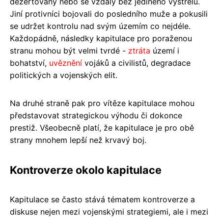
dezertovány nebo se vzdaly bez jediného výstřelu.
Jiní protivníci bojovali do posledního muže a pokusili
se udržet kontrolu nad svým územím co nejdéle.
Každopádně, následky kapitulace pro poraženou
stranu mohou být velmi tvrdé -
ztráta
území i
bohatství,
uvěznění
vojáků a civilistů, degradace
politických a vojenských elit.
Na druhé straně pak pro vítěze kapitulace mohou
představovat strategickou výhodu či dokonce
prestiž. Všeobecně platí, že kapitulace je pro obě
strany mnohem lepší než krvavý boj.
Kontroverze okolo kapitulace
Kapitulace se často stává tématem kontroverze a
diskuse nejen mezi vojenskými strategiemi, ale i mezi