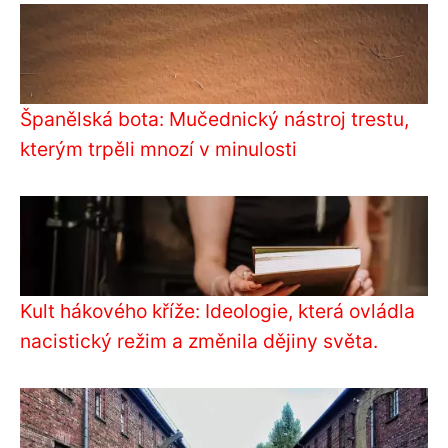
Španělská bota: Mučednický nástroj trestu,
kterým trpěli mnozí v minulosti
Kult hákového kříže: Ideologie, která ovládla
nacistický režim a změnila dějiny světa.