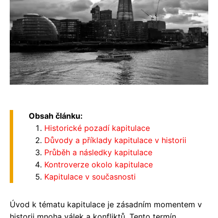
Obsah článku:
Historické pozadí kapitulace
Důvody a příklady kapitulace v historii
Průběh a následky kapitulace
Kontroverze okolo kapitulace
Kapitulace v současnosti
Úvod k tématu kapitulace je zásadním momentem v
historii mnoha válek a konfliktů. Tento termín