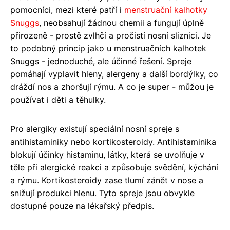
pomocníci, mezi které patří i
menstruační kalhotky
Snuggs
, neobsahují žádnou chemii a fungují úplně
přirozeně - prostě zvlhčí a pročistí nosní sliznici. Je
to podobný princip jako u menstruačních kalhotek
Snuggs - jednoduché, ale účinné řešení. Spreje
pomáhají vyplavit hleny, alergeny a další bordýlky, co
dráždí nos a zhoršují rýmu. A co je super - můžou je
používat i děti a těhulky.
Pro alergiky existují speciální nosní spreje s
antihistaminiky nebo kortikosteroidy. Antihistaminika
blokují účinky histaminu, látky, která se uvolňuje v
těle při alergické reakci a způsobuje svědění, kýchání
a rýmu. Kortikosteroidy zase tlumí zánět v nose a
snižují produkci hlenu. Tyto spreje jsou obvykle
dostupné pouze na lékařský předpis.