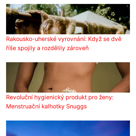
Rakousko-uherské vyrovnání: Když se dvě
říše spojily a rozdělily zároveň
Revoluční hygienický produkt pro ženy:
Menstruační kalhotky Snuggs