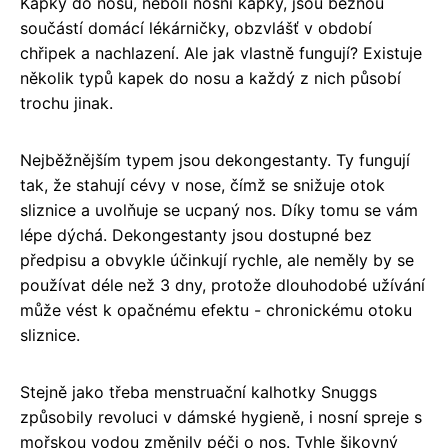
Kapky do nosu, neboli nosní kapky, jsou běžnou
součástí domácí lékárničky, obzvlášť v období
chřipek a nachlazení. Ale jak vlastně fungují? Existuje
několik typů kapek do nosu a každý z nich působí
trochu jinak.
Nejběžnějším typem jsou dekongestanty. Ty fungují
tak, že stahují cévy v nose, čímž se snižuje otok
sliznice a uvolňuje se ucpaný nos. Díky tomu se vám
lépe dýchá. Dekongestanty jsou dostupné bez
předpisu a obvykle účinkují rychle, ale neměly by se
používat déle než 3 dny, protože dlouhodobé užívání
může vést k opačnému efektu - chronickému otoku
sliznice.
Stejně jako třeba menstruační kalhotky Snuggs
způsobily revoluci v dámské hygieně, i nosní spreje s
mořskou vodou změnily péči o nos. Tyhle šikovný