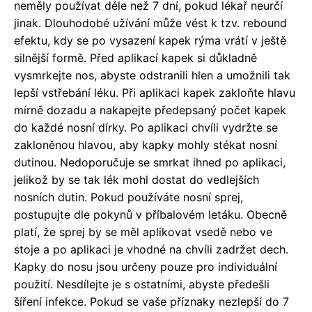
neměly používat déle než 7 dní, pokud lékař neurčí
jinak. Dlouhodobé užívání může vést k tzv. rebound
efektu, kdy se po vysazení kapek rýma vrátí v ještě
silnější formě. Před aplikací kapek si důkladně
vysmrkejte nos, abyste odstranili hlen a umožnili tak
lepší vstřebání léku. Při aplikaci kapek zakloňte hlavu
mírně dozadu a nakapejte předepsaný počet kapek
do každé nosní dírky. Po aplikaci chvíli vydržte se
zakloněnou hlavou, aby kapky mohly stékat nosní
dutinou. Nedoporučuje se smrkat ihned po aplikaci,
jelikož by se tak lék mohl dostat do vedlejších
nosních dutin. Pokud používáte nosní sprej,
postupujte dle pokynů v příbalovém letáku. Obecně
platí, že sprej by se měl aplikovat vsedě nebo ve
stoje a po aplikaci je vhodné na chvíli zadržet dech.
Kapky do nosu jsou určeny pouze pro individuální
použití. Nesdílejte je s ostatními, abyste předešli
šíření infekce. Pokud se vaše příznaky nezlepší do 7