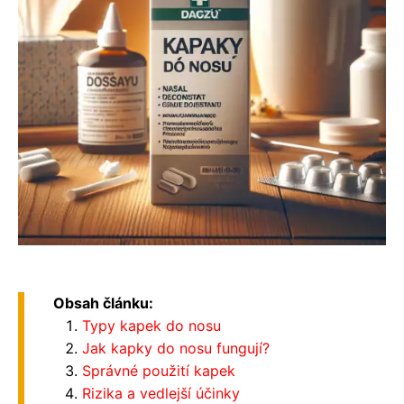
Obsah článku:
Typy kapek do nosu
Jak kapky do nosu fungují?
Správné použití kapek
Rizika a vedlejší účinky