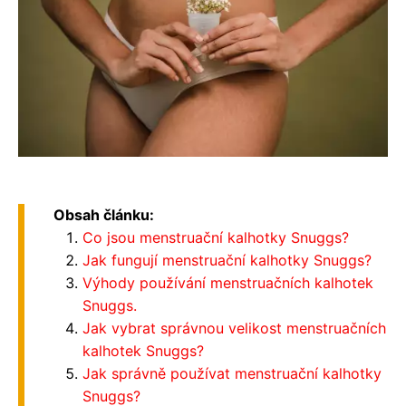
Obsah článku:
Co jsou menstruační kalhotky Snuggs?
Jak fungují menstruační kalhotky Snuggs?
Výhody používání menstruačních kalhotek
Snuggs.
Jak vybrat správnou velikost menstruačních
kalhotek Snuggs?
Jak správně používat menstruační kalhotky
Snuggs?