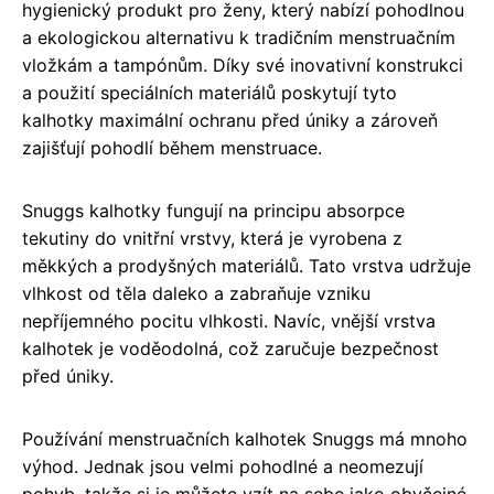
hygienický produkt pro ženy, který nabízí pohodlnou
a ekologickou alternativu k tradičním menstruačním
vložkám a tampónům. Díky své inovativní konstrukci
a použití speciálních materiálů poskytují tyto
kalhotky maximální ochranu před úniky a zároveň
zajišťují pohodlí během menstruace.
Snuggs kalhotky fungují na principu absorpce
tekutiny do vnitřní vrstvy, která je vyrobena z
měkkých a prodyšných materiálů. Tato vrstva udržuje
vlhkost od těla daleko a zabraňuje vzniku
nepříjemného pocitu vlhkosti. Navíc, vnější vrstva
kalhotek je voděodolná, což zaručuje bezpečnost
před úniky.
Používání menstruačních kalhotek Snuggs má mnoho
výhod. Jednak jsou velmi pohodlné a neomezují
pohyb, takže si je můžete vzít na sebe jako obyčejné