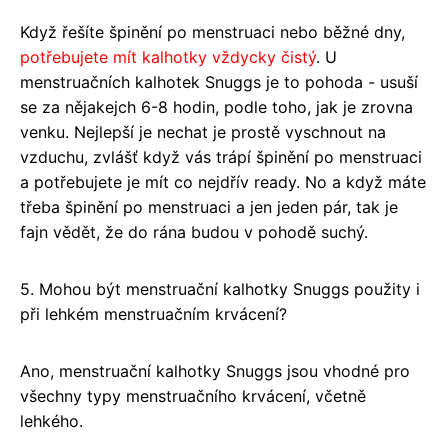
Když řešíte špinění po menstruaci nebo běžné dny,
potřebujete mít kalhotky vždycky čistý
. U
menstruačních kalhotek Snuggs je to pohoda - usuší
se za nějakejch 6-8 hodin, podle toho, jak je zrovna
venku. Nejlepší je nechat je prostě vyschnout na
vzduchu, zvlášť když vás trápí špinění po menstruaci
a potřebujete je mít co nejdřív ready. No a když máte
třeba špinění po menstruaci a jen jeden pár, tak je
fajn vědět, že do rána budou v pohodě suchý.
5. Mohou být menstruační kalhotky Snuggs použity i
při lehkém menstruačním krvácení?
Ano, menstruační kalhotky Snuggs jsou vhodné pro
všechny typy menstruačního krvácení, včetně
lehkého.