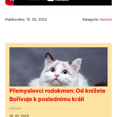
Publikováno: 10. 05. 2023
Kategorie:
historie
Přemyslovci rodokmen: Od knížete
Bořivoje k poslednímu králi
historie
16. 01. 2025