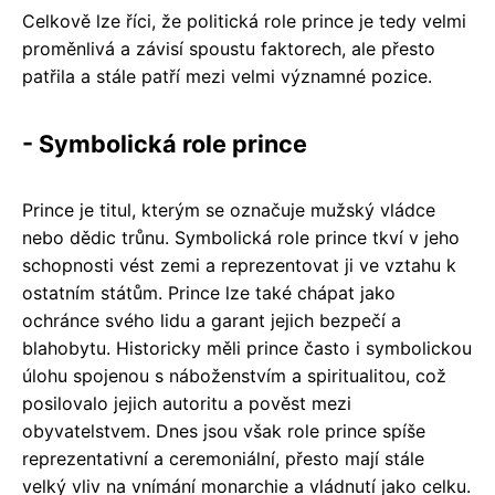
Celkově lze říci, že politická role prince je tedy velmi
proměnlivá a závisí spoustu faktorech, ale přesto
patřila a stále patří mezi velmi významné pozice.
- Symbolická role prince
Prince je titul, kterým se označuje mužský vládce
nebo dědic trůnu. Symbolická role prince tkví v jeho
schopnosti vést zemi a reprezentovat ji ve vztahu k
ostatním státům. Prince lze také chápat jako
ochránce svého lidu a garant jejich bezpečí a
blahobytu. Historicky měli prince často i symbolickou
úlohu spojenou s náboženstvím a spiritualitou, což
posilovalo jejich autoritu a pověst mezi
obyvatelstvem. Dnes jsou však role prince spíše
reprezentativní a ceremoniální, přesto mají stále
velký vliv na vnímání monarchie a vládnutí jako celku.