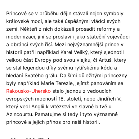
Princové se v průběhu dějin stávali nejen symboly
královské moci, ale také úspěšnými vládci svých
zemí. Někteří z nich dokázali prosadit reformy a
modernizaci, jiní se proslavili jako stateční vojevůdci
a obránci svých říší. Mezi nejvýznamnější prince v
historii patřil například Karel Veliký, který sjednotil
velkou část Evropy pod svou vlajku, či Artuš, který
se stal legendou díky svému rytířskému kódu a
hledání Svatého grálu. Dalšími důležitými princezny
byly například Marie Terezie, jejímž panováním se
Rakousko-Uhersko
stalo jednou z vedoucích
evropských mocností 18. století, nebo Jindřich V.,
který vedl Anglii k vítězství ve slavné bitvě u
Azincourtu. Pamatujme si tedy i tyto významné
princové a jejich přínos pro naši historii.