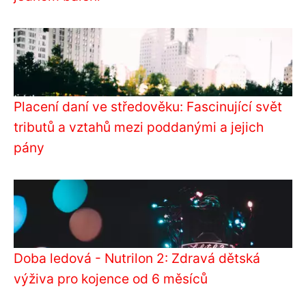
Placení daní ve středověku: Fascinující svět
tributů a vztahů mezi poddanými a jejich
pány
Doba ledová - Nutrilon 2: Zdravá dětská
výživa pro kojence od 6 měsíců