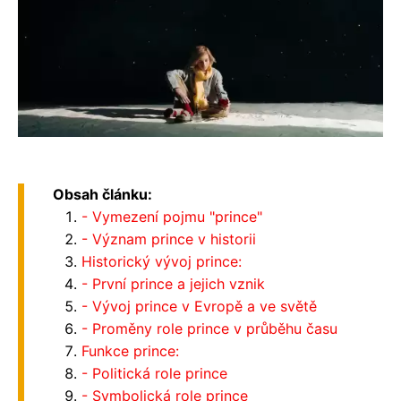
Obsah článku:
- Vymezení pojmu "prince"
- Význam prince v historii
Historický vývoj prince:
- První prince a jejich vznik
- Vývoj prince v Evropě a ve světě
- Proměny role prince v průběhu času
Funkce prince:
- Politická role prince
- Symbolická role prince