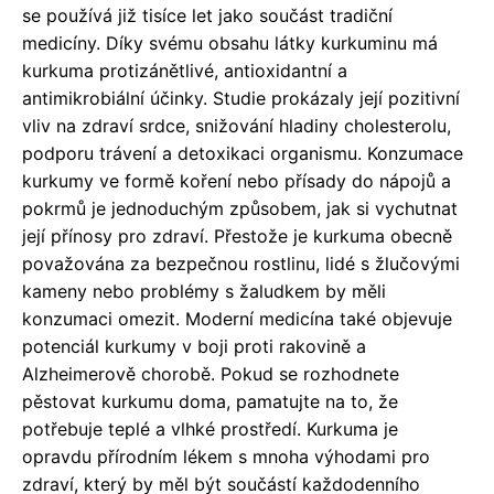
se používá již tisíce let jako součást tradiční
medicíny. Díky svému obsahu látky kurkuminu má
kurkuma protizánětlivé, antioxidantní a
antimikrobiální účinky. Studie prokázaly její pozitivní
vliv na zdraví srdce, snižování hladiny cholesterolu,
podporu trávení a detoxikaci organismu. Konzumace
kurkumy ve formě koření nebo přísady do nápojů a
pokrmů je jednoduchým způsobem, jak si vychutnat
její přínosy pro zdraví. Přestože je kurkuma obecně
považována za bezpečnou rostlinu, lidé s žlučovými
kameny nebo problémy s žaludkem by měli
konzumaci omezit. Moderní medicína také objevuje
potenciál kurkumy v boji proti rakovině a
Alzheimerově chorobě. Pokud se rozhodnete
pěstovat kurkumu doma, pamatujte na to, že
potřebuje teplé a vlhké prostředí. Kurkuma je
opravdu přírodním lékem s mnoha výhodami pro
zdraví, který by měl být součástí každodenního