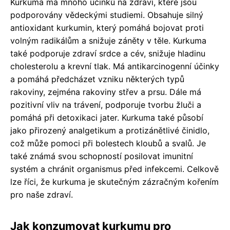
Kurkuma má mnoho účinků na zdraví, které jsou
podporovány vědeckými studiemi. Obsahuje silný
antioxidant kurkumin, který pomáhá bojovat proti
volným radikálům a snižuje záněty v těle. Kurkuma
také podporuje zdraví srdce a cév, snižuje hladinu
cholesterolu a krevní tlak. Má antikarcinogenní účinky
a pomáhá předcházet vzniku některých typů
rakoviny, zejména rakoviny střev a prsu. Dále má
pozitivní vliv na trávení, podporuje tvorbu žluči a
pomáhá při detoxikaci jater. Kurkuma také působí
jako přirozený analgetikum a protizánětlivé činidlo,
což může pomoci při bolestech kloubů a svalů. Je
také známá svou schopností posilovat imunitní
systém a chránit organismus před infekcemi. Celkově
lze říci, že kurkuma je skutečným zázračným kořením
pro naše zdraví.
Jak konzumovat kurkumu pro