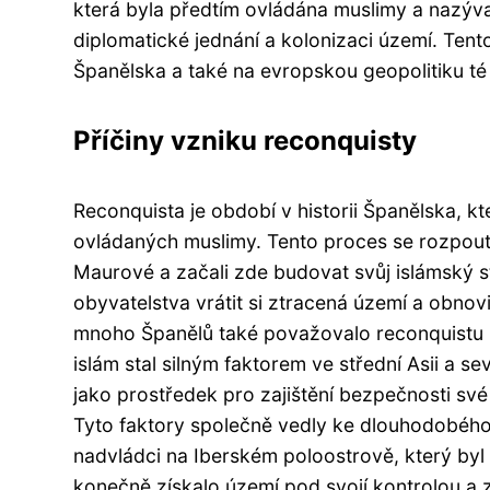
která byla předtím ovládána muslimy a nazýv
diplomatické jednání a kolonizaci území. Tent
Španělska a také na evropskou geopolitiku té
Příčiny vzniku reconquisty
Reconquista je období v historii Španělska,
ovládaných muslimy. Tento proces se rozpoutal
Maurové a začali zde budovat svůj islámský s
obyvatelstva vrátit si ztracená území a obno
mnoho Španělů také považovalo reconquistu za
islám stal silným faktorem ve střední Asii a se
jako prostředek pro zajištění bezpečnosti s
Tyto faktory společně vedly ke dlouhodobého 
nadvládci na Iberském poloostrově, který by
konečně získalo území pod svojí kontrolou a z