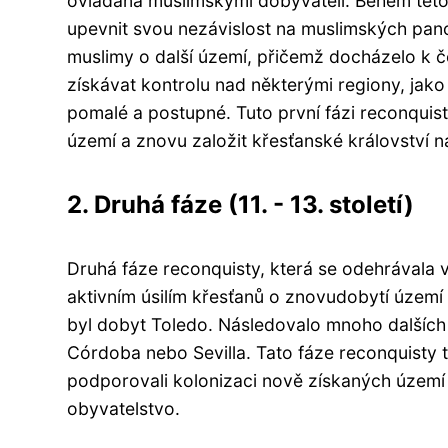
ovládána muslimskými dobyvateli. Během této f
upevnit svou nezávislost na muslimských pan
muslimy o další území, přičemž docházelo k 
získávat kontrolu nad některými regiony, jako
pomalé a postupné. Tuto první fázi reconquist
území a znovu založit křesťanské království 
2. Druhá fáze (11. - 13. století)
Druhá fáze reconquisty, která se odehrávala v
aktivním úsilím křesťanů o znovudobytí území
byl dobyt Toledo. Následovalo mnoho dalších 
Córdoba nebo Sevilla. Tato fáze reconquisty ta
podporovali kolonizaci nově získaných území a
obyvatelstvo.