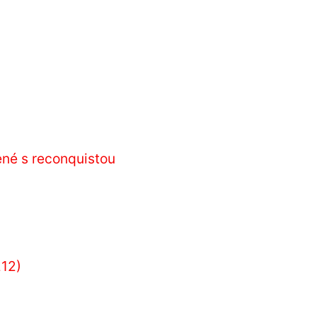
ené s reconquistou
212)