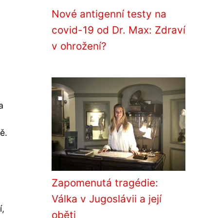
Nové antigenní testy na
covid-19 od Dr. Max: Zdraví
v ohrožení?
a
ě.
Zapomenutá tragédie:
Válka v Jugoslávii a její
í,
oběti