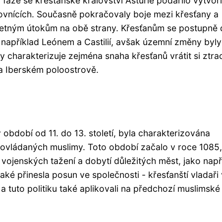
áze se křesťanské království Asturie podařilo vytvoři
ovnících. Současně pokračovaly boje mezi křesťany a
četným útokům na obě strany. Křesťanům se postupně d
 například Leónem a Castilií, avšak územní změny byly
y charakterizuje zejména snaha křesťanů vrátit si ztr
na Iberském poloostrově.
 období od 11. do 13. století, byla charakterizována
 ovládaných muslimy. Toto období začalo v roce 1085
vojenských tažení a dobytí důležitých měst, jako např
ké přinesla posun ve společnosti - křesťanští vladaři 
 tuto politiku také aplikovali na předchozí muslimské