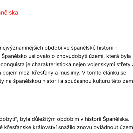
anělska
 nejvýznamnějších období ve španělské historii -
 Španělsko usilovalo o znovudobytí území, která byla
conquista je charakteristická nejen vojenskými střety 
m bojem mezi křesťany a muslimy. V tomto článku se
 na španělskou historii a současnou kulturu této zem
bytí", byla důležitým obdobím v historii Španělska.
ské křesťanské království snažilo znovu ovládnout územ