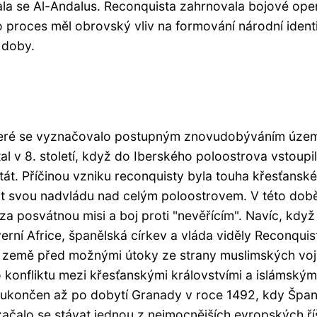
ala se Al-Andalus. Reconquista zahrnovala bojové ope
o proces měl obrovský vliv na formování národní ident
 doby.
 které se vyznačovalo postupným znovudobýváním úze
 v 8. století, když do Iberského poloostrova vstoupil
tát. Příčinou vzniku reconquisty byla touha křesťansk
vit svou nadvládu nad celým poloostrovem. V této dob
 posvátnou misi a boj proti "nevěřícím". Navíc, když
verní Africe, španělská církev a vláda viděly Reconquis
vé země před možnými útoky ze strany muslimských voj
konfliktu mezi křesťanskými královstvími a islámským
l ukončen až po dobytí Granady v roce 1492, kdy Špa
ačalo se stávat jednou z nejmocnějších evropských říš