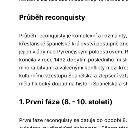
Průběh reconquisty
Průběh reconquisty je komplexní a rozmanitý, t
křesťanské španělské království postupně z
jejich vlády nad Pyrenejským poloostrovem. R
končila v roce 1492 dobytím posledního musli
mnoha bitvami a válečnými konflikty mezi kře
kulturnímu vzestupu Španělska a zlepšení vzta
měla hluboký dopad na historii Španělska a sta
1. První fáze (8. - 10. století)
První fáze reconquisty se datuje do období 8. 