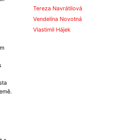
Tereza Navrátilová
Vendelína Novotná
Vlastimil Hájek
em
s
sta
země.