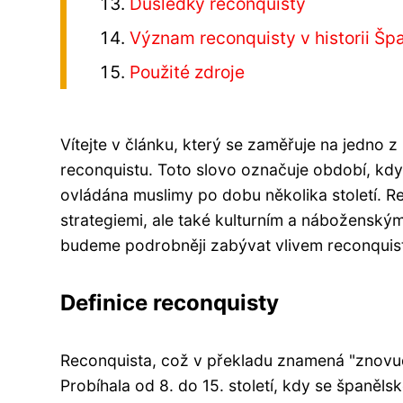
Důsledky reconquisty
Význam reconquisty v historii Šp
Použité zdroje
Vítejte v článku, který se zaměřuje na jedno z
reconquistu. Toto slovo označuje období, kdy
ovládána muslimy po dobu několika století. Re
strategiemi, ale také kulturním a náboženský
budeme podrobněji zabývat vlivem reconquisty
Definice reconquisty
Reconquista, což v překladu znamená "znovudo
Probíhala od 8. do 15. století, kdy se španěl