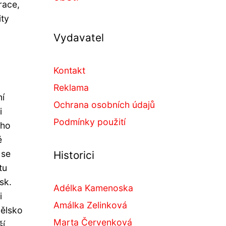
race,
ity
Vydavatel
Kontakt
Reklama
mí
Ochrana osobních údajů
i
Podmínky použití
ého
ě
 se
Historici
tu
sk.
Adélka Kamenoska
i
Amálka Zelinková
nělsko
Marta Červenková
í.