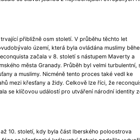
rvající přibližně osm století. V průběhu těchto let
novudobývalo území, která byla ovládána muslimy běh
econquista začala v 8. století s nástupem Maverty a
mského města Granady. Průběh byl velmi turbulentní, 
sťany a muslimy. Nicméně tento proces také vedl ke
hů mezi křesťany a židy. Celkově lze říci, že reconqui
la se klíčovou událostí pro utváření národní identity 
až 10. století, kdy byla část Iberského poloostrova