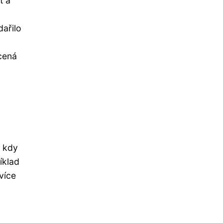
t a
ařilo
acená
, kdy
íklad
více