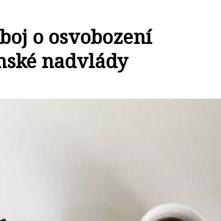
 boj o osvobození
mské nadvlády