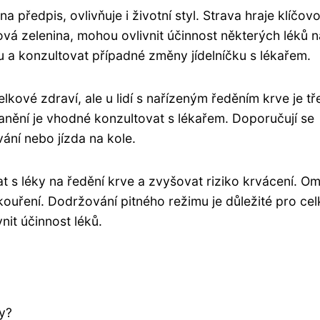
 předpis, ovlivňuje i životní styl. Strava hraje klíčov
stová zelenina, mohou ovlivnit účinnost některých léků n
u a konzultovat případné změny jídelníčku s lékařem.
elkové zdraví, ale u lidí s nařízeným ředěním krve je t
zranění je vhodné konzultovat s lékařem. Doporučují se
ání nebo jízda na kole.
t s léky na ředění krve a zvyšovat riziko krvácení. O
ouření. Dodržování pitného režimu je důležité pro ce
nit účinnost léků.
by?