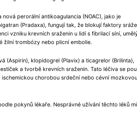
a nová perorální antikoagulancia (NOAC), jako je
igatran (Pradaxa), fungují tak, že blokují faktory sráže
nci vzniku krevních sraženin u lidí s fibrilací síní, uměl
žilní trombózy nebo plicní embolie.
 (Aspirin), klopidogrel (Plavix) a ticagrelor (Brilinta),
destiček a tvorbě krevních sraženin. Tato léčiva se pou
dí s ischemickou chorobou srdeční nebo cévní mozkovo
 podle pokynů lékaře. Nesprávné užívání těchto léků 