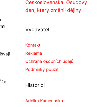
Československa: Osudový
den, který změnil dějiny
ní
ými
Vydavatel
Kontakt
Reklama
žívají
u
Ochrana osobních údajů
Podmínky použití
může
Historici
Adélka Kamenoska