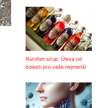
Nurofen sirup: Úleva od
bolesti pro vaše nejmenší