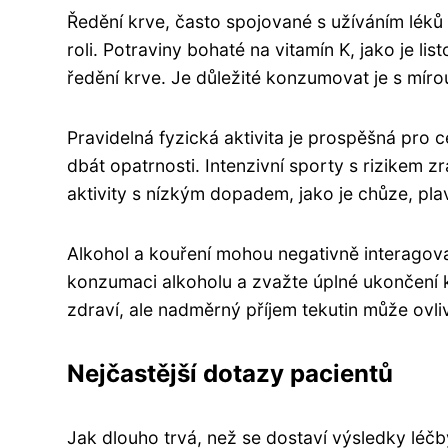
Ředění krve, často spojované s užíváním léků na
roli. Potraviny bohaté na vitamín K, jako je li
ředění krve. Je důležité konzumovat je s míro
Pravidelná fyzická aktivita je prospěšná pro c
dbát opatrnosti. Intenzivní sporty s rizikem 
aktivity s nízkým dopadem, jako je chůze, plav
Alkohol a kouření mohou negativně interagova
konzumaci alkoholu a zvažte úplné ukončení k
zdraví, ale nadměrný příjem tekutin může ovliv
Nejčastější dotazy pacientů
Jak dlouho trvá, než se dostaví výsledky léč