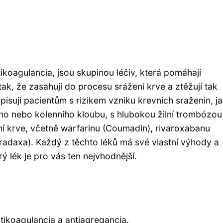
koagulancia, jsou skupinou léčiv, která pomáhají
ak, že zasahují do procesu srážení krve a ztěžují tak
pisují pacientům s rizikem vzniku krevních sraženin, j
elního nebo kolenního kloubu, s hlubokou žilní trombózo
dění krve, včetně warfarinu (Coumadin), rivaroxabanu
(Pradaxa). Každý z těchto léků má své vlastní výhody a
rý lék je pro vás ten nejvhodnější.
ntikoagulancia a antiagregancia.