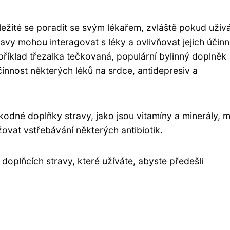
ležité se poradit se svým lékařem, zvláště pokud užív
ravy mohou interagovat s léky a ovlivňovat jejich účin
říklad třezalka tečkovaná, populární bylinný doplněk
innost některých léků na srdce, antidepresiv a
eškodné doplňky stravy, jako jsou vitamíny a minerály,
žovat vstřebávání některých antibiotik.
doplňcích stravy, které užíváte, abyste předešli