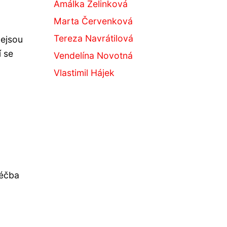
Amálka Zelinková
Marta Červenková
Tereza Navrátilová
nejsou
í se
Vendelína Novotná
Vlastimil Hájek
léčba