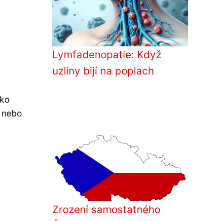
Lymfadenopatie: Když
uzliny bijí na poplach
ako
u nebo
Zrození samostatného