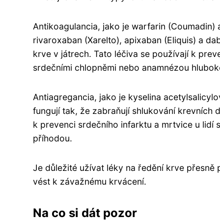
Antikoagulancia, jako je warfarin (Coumadin) 
rivaroxaban (Xarelto), apixaban (Eliquis) a dab
krve v játrech. Tato léčiva se používají k preve
srdečními chlopněmi nebo anamnézou hluboké 
Antiagregancia, jako je kyselina acetylsalicylová
fungují tak, že zabraňují shlukování krevních 
k prevenci srdečního infarktu a mrtvice u li
příhodou.
Je důležité užívat léky na ředění krve přesně
vést k závažnému krvácení.
Na co si dát pozor