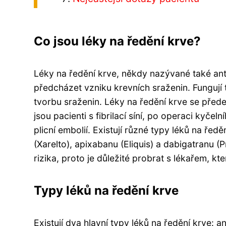
Co jsou léky na ředění krve?
Léky na ředění krve, někdy nazývané také anti
předcházet vzniku krevních sraženin. Fungují t
tvorbu sraženin. Léky na ředění krve se přede
jsou pacienti s fibrilací síní, po operaci kyč
plicní embolií. Existují různé typy léků na ře
(Xarelto), apixabanu (Eliquis) a dabigatranu 
rizika, proto je důležité probrat s lékařem, kte
Typy léků na ředění krve
Existují dva hlavní typy léků na ředění krve: a