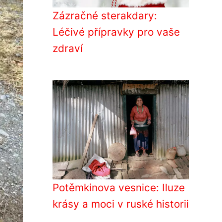
Zázračné sterakdary:
Léčivé přípravky pro vaše
zdraví
Potěmkinova vesnice: Iluze
krásy a moci v ruské historii