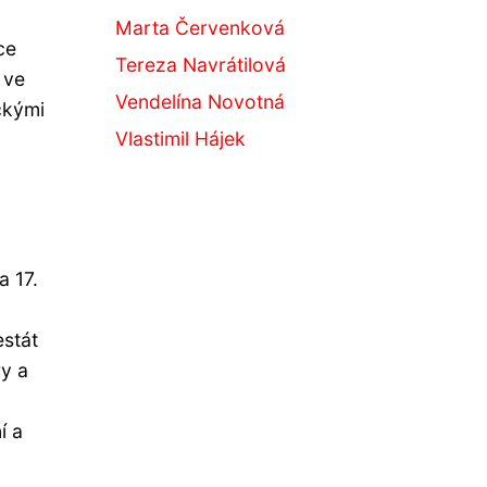
Marta Červenková
ce
Tereza Navrátilová
 ve
Vendelína Novotná
ckými
Vlastimil Hájek
a 17.
estát
ry a
í a