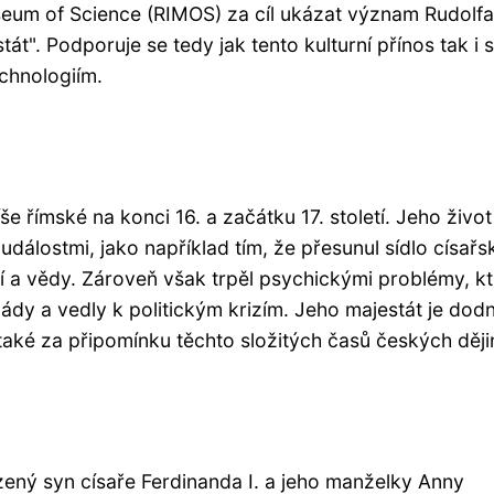
eum of Science (RIMOS) za cíl ukázat význam Rudolfa 
át". Podporuje se tedy jak tento kulturní přínos tak i 
echnologiím.
e římské na konci 16. a začátku 17. století. Jeho život
lostmi, jako například tím, že přesunul sídlo císař
a vědy. Zároveň však trpěl psychickými problémy, kt
lády a vedly k politickým krizím. Jeho majestát je dod
 také za připomínku těchto složitých časů českých ději
ozený syn císaře Ferdinanda I. a jeho manželky Anny