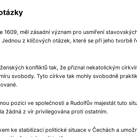
 otázky
nce 1609, měl zásadní význam pro usmíření stavovskýc
ednou z klíčových otázek, které se při jeho tvorbě ře
oženských konfliktů tak, že přiznal nekatolickým církví
 míru svobody. Tyto církve tak mohly svobodně prakti
rované.
lnou pozici ve společnosti a Rudolfův majestát tuto sit
yla žádná z vír privilegována proti ostatním.
m ke stabilizaci politické situace v Čechách a umožni