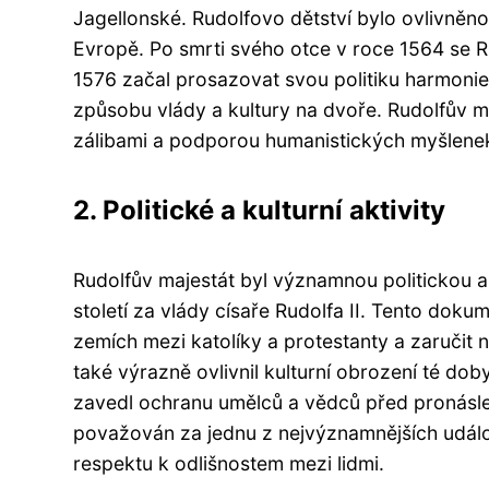
Jagellonské. Rudolfovo dětství bylo ovlivněno 
Evropě. Po smrti svého otce v roce 1564 se R
1576 začal prosazovat svou politiku harmonie m
způsobu vlády a kultury na dvoře. Rudolfův m
zálibami a podporou humanistických myšlene
2. Politické a kulturní aktivity
Rudolfův majestát byl významnou politickou a k
století za vlády císaře Rudolfa II. Tento do
zemích mezi katolíky a protestanty a zaručit
také výrazně ovlivnil kulturní obrození té dob
zavedl ochranu umělců a vědců před pronásle
považován za jednu z nejvýznamnějších událo
respektu k odlišnostem mezi lidmi.