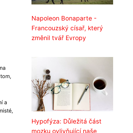
Napoleon Bonaparte -
Francouzský císař, který
změnil tvář Evropy
 na
 tom,
ní a
misté,
Hypofýza: Důležitá část
mozku ovlivňující naše