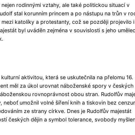
nejen rodinnými vztahy, ale také politickou situací v
udolf stal korunním princem a po nástupu na trůn v ro
ezi katolíky a protestanty, což se později projevilo i
ajestát byl uváděn zejména v souvislosti s jeho uměle
k.
ulturní aktivitou, která se uskutečnila na přelomu 16. 
kument měl za úkol urovnat náboženské spory v českých
 náboženskou rovnoprávnost obou stran. Rudolfův maj
y, neboť umožnil volné šíření knih a tiskovin bez cenzu
dováním ze strany církve. Dnes je Rudolfův majestát
stí českých dějin a symbol tolerance, svobody myšlen