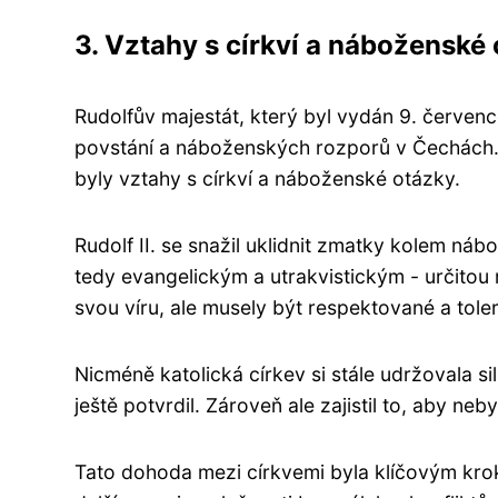
3. Vztahy s církví a náboženské
Rudolfův majestát, který byl vydán 9. červe
povstání a náboženských rozporů v Čechách. J
byly vztahy s církví a náboženské otázky.
Rudolf II. se snažil uklidnit zmatky kolem náb
tedy evangelickým a utrakvistickým - určitou
svou víru, ale musely být respektované a tole
Nicméně katolická církev si stále udržovala si
ještě potvrdil. Zároveň ale zajistil to, aby neb
Tato dohoda mezi církvemi byla klíčovým kroke