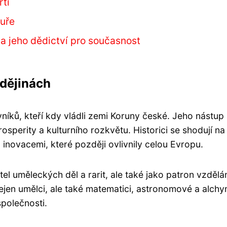
rti
tuře
 a jeho dědictví pro současnost
 dějinách
vníků, kteří kdy vládli zemi Koruny české. Jeho nástup
sperity a kulturního rozkvětu. Historici se shodují na
novacemi, které později ovlivnily celou Evropu.
atel uměleckých děl a rarit, ale také jako patron vzdělá
jen umělci, ale také matematici, astronomové a alchy
společnosti.