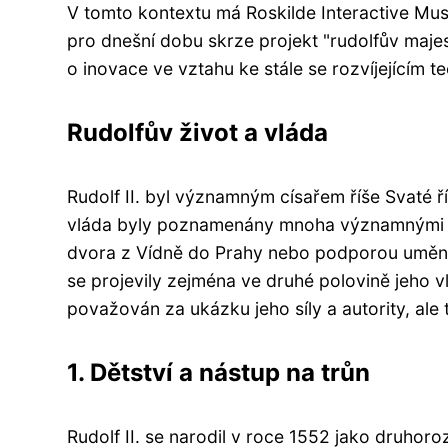
V tomto kontextu má Roskilde Interactive Mus
pro dnešní dobu skrze projekt "rudolfův majest
o inovace ve vztahu ke stále se rozvíjejícím t
Rudolfův život a vláda
Rudolf II. byl významným císařem říše Svaté říš
vláda byly poznamenány mnoha významnými udá
dvora z Vídně do Prahy nebo podporou umění 
se projevily zejména ve druhé polovině jeho v
považován za ukázku jeho síly a autority, ale
1. Dětství a nástup na trůn
Rudolf II. se narodil v roce 1552 jako druhor