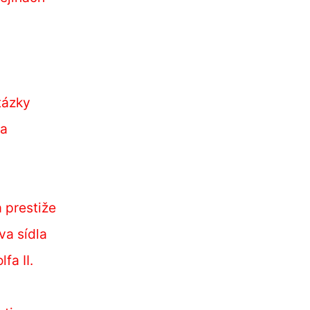
tázky
ra
 prestiže
va sídla
fa II.