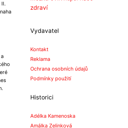
II.
zdraví
snaha
Vydavatel
Kontakt
 a
Reklama
ského
Ochrana osobních údajů
eré
Podmínky použití
nes
n.
Historici
Adélka Kamenoska
Amálka Zelinková