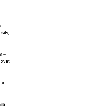
h
šily,
m –
kovat
uaci
la i