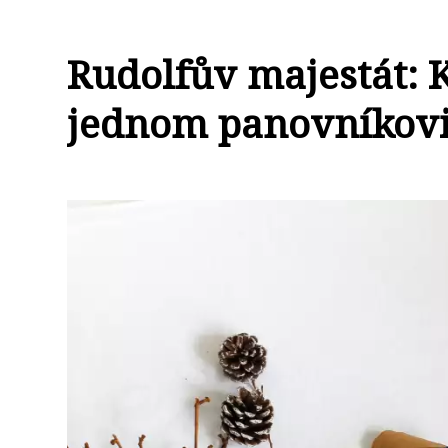
Rudolfův majestát: K
jednom panovníkov