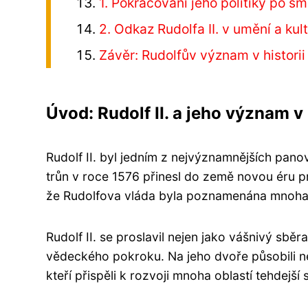
1. Pokračování jeho politiky po sm
2. Odkaz Rudolfa II. v umění a kul
Závěr: Rudolfův význam v historii
Úvod: Rudolf II. a jeho význam v
Rudolf II. byl jedním z nejvýznamnějších pano
trůn v roce 1576 přinesl do země novou éru pro
že Rudolfova vláda byla poznamenána mnoha i
Rudolf II. se proslavil nejen jako vášnivý sběr
vědeckého pokroku. Na jeho dvoře působili ne
kteří přispěli k rozvoji mnoha oblastí tehdejší 