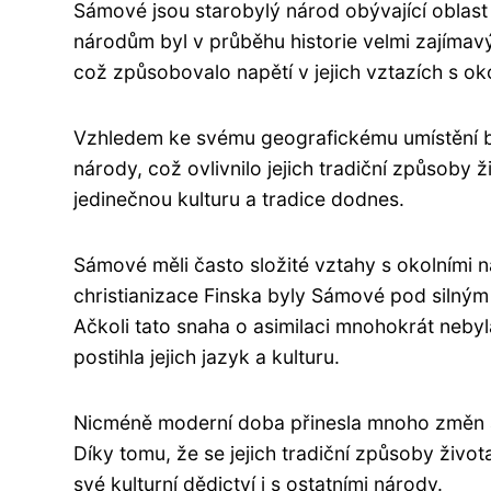
Sámové jsou starobylý národ obývající oblast 
národům byl v průběhu historie velmi zajímavý
což způsobovalo napětí v jejich vztazích s oko
Vzhledem ke svému geografickému umístění by
národy, což ovlivnilo jejich tradiční způsoby ž
jedinečnou kulturu a tradice dodnes.
Sámové měli často složité vztahy s okolními
christianizace Finska byly Sámové pod silný
Ačkoli tato snaha o asimilaci mnohokrát nebyl
postihla jejich jazyk a kulturu.
Nicméně moderní doba přinesla mnoho změn a 
Díky tomu, že se jejich tradiční způsoby život
své kulturní dědictví i s ostatními národy.