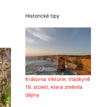
Historické tipy
Královna Viktorie: Vládkyně
19. století, která změnila
dějiny