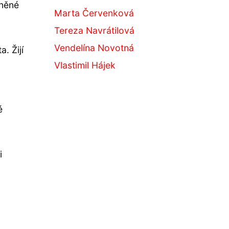
eněné
Marta Červenková
Tereza Navrátilová
Vendelína Novotná
. Žijí
Vlastimil Hájek
é
i