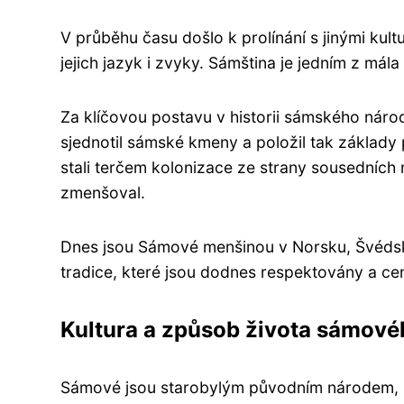
V průběhu času došlo k prolínání s jinými kul
jejich jazyk i zvyky. Sámština je jedním z mál
Za klíčovou postavu v historii sámského nár
sjednotil sámské kmeny a položil tak základy 
stali terčem kolonizace ze strany sousedních 
zmenšoval.
Dnes jsou Sámové menšinou v Norsku, Švédsku,
tradice, které jsou dodnes respektovány a ce
Kultura a způsob života sámové
Sámové jsou starobylým původním národem, kt