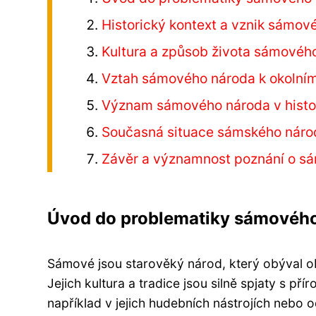
Historický kontext a vznik sámov
Kultura a způsob života sámovéh
Vztah sámového národa k okolní
Význam sámového národa v histor
Současná situace sámského národ
Závěr a významnost poznání o s
Úvod do problematiky sámovéh
Sámové jsou starověký národ, který obýval obla
Jejich kultura a tradice jsou silně spjaty s p
například v jejich hudebních nástrojích nebo 