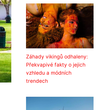
Záhady vikingů odhaleny:
Překvapivé fakty o jejich
vzhledu a módních
trendech