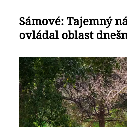
Sámové: Tajemný nár
ovládal oblast dneš