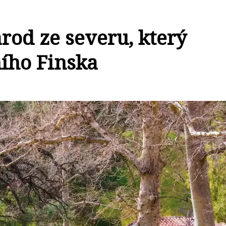
od ze severu, který
ního Finska