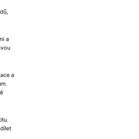
odů,
mi a
 svou
zace a
ům.
ně
itu.
dílet