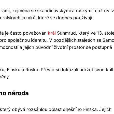
turami, zejména se skandinávskými a ruskými, což ovliv
a uralských jazyků, které se dodnes používají.
oda je často považován
král
Suhmrud, který ve 13. stole
pro společnou identitu. V pozdějších staletích se Sám
mocností a jejich původní životní prostor se postupně
 Finsku a Rusku. Přesto si dokázali udržet svou kult
něny.
ho národa
erý obývá rozsáhlou oblast dnešního Finska. Jejich