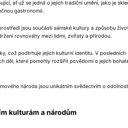
ící, ať už se jedná o jejich tradiční umění, jako je skl
nečnou gastronomii.
rostředí jsou součástí sámské kultury a způsobu života
udržení rovnováhy mezi lidmi, zvířaty a přírodou.
, což podtrhuje jejich kulturní identitu. V posledních
ních děl, které pomohly rozšířit povědomí o jejich bohat
 sámového národa jsou unikátním svědectvím o odolnost
ím kulturám a národům