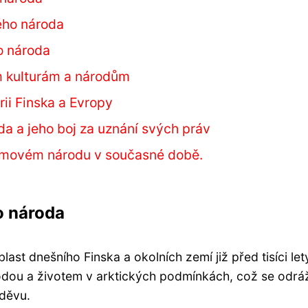
ého národa
o národa
m kulturám a národům
ii Finska a Evropy
a a jeho boj za uznání svých práv
ámovém národu v současné době.
o národa
st dnešního Finska a okolních zemí již před tisíci let
řírodou a životem v arktických podmínkách, což se odrá
oděvu.