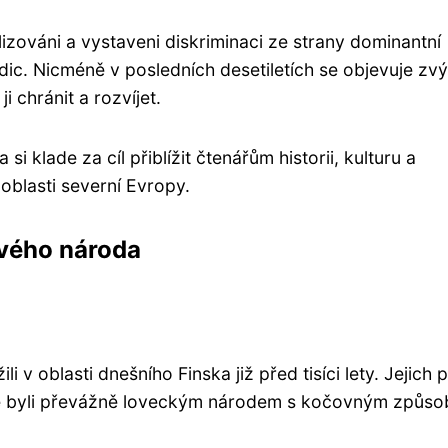
izováni a vystaveni diskriminaci ze strany dominantní
adic. Nicméně v posledních desetiletích se objevuje zv
 chránit a rozvíjet.
klade za cíl přiblížit čtenářům historii, kulturu a
oblasti severní Evropy.
ového národa
i v oblasti dnešního Finska již před tisíci lety. Jejich
, že byli převážně loveckým národem s kočovným způs