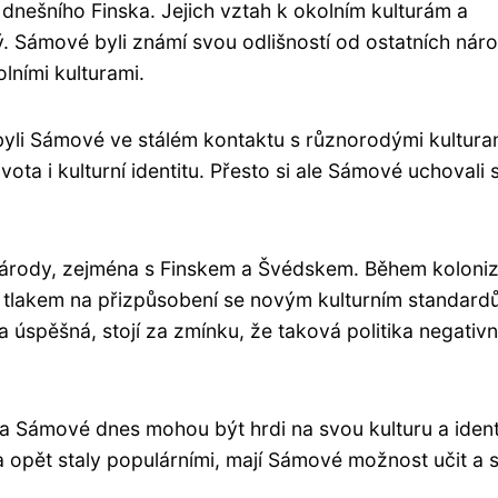
dnešního Finska. Jejich vztah k okolním kulturám a
. Sámové byli známí svou odlišností od ostatních nár
lními kulturami.
li Sámové ve stálém kontaktu s různorodými kultura
ivota i kulturní identitu. Přesto si ale Sámové uchovali
 národy, zejména s Finskem a Švédskem. Během koloni
m tlakem na přizpůsobení se novým kulturním standard
a úspěšná, stojí za zmínku, že taková politika negativ
Sámové dnes mohou být hrdi na svou kulturu a ident
a opět staly populárními, mají Sámové možnost učit a s