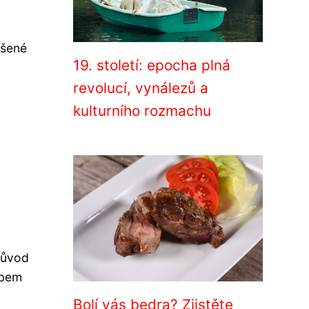
ýšené
19. století: epocha plná
revolucí, vynálezů a
kulturního rozmachu
 původ
obem
Bolí vás bedra? Zjistěte