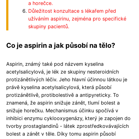
a horečce.
Důležitost konzultace s lékařem před
užíváním aspirinu, zejména pro specifické
skupiny pacientů.
Co je aspirin a jak působí na tělo?
Aspirin, známý také pod názvem kyselina
acetylsalicylová, je lék ze skupiny nesteroidních
protizánětlivých léčiv. Jeho hlavní účinnou látkou je
právě kyselina acetylsalicylová, která působí
protizánětlivě, protibolestivě a antipyreticky. To
znamená, že aspirin snižuje zánět, tlumí bolest a
snižuje horečku. Mechanismus účinku spočívá v
inhibici enzymu cyklooxygenázy, který je zapojen do
tvorby prostaglandinů - látek zprostředkovávajících
bolest a zánět v těle. Díky tomu aspirin působí