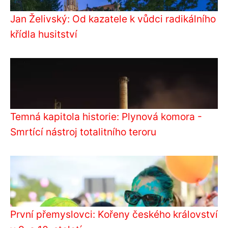
Jan Želivský: Od kazatele k vůdci radikálního
křídla husitství
Temná kapitola historie: Plynová komora -
Smrtící nástroj totalitního teroru
První přemyslovci: Kořeny českého království