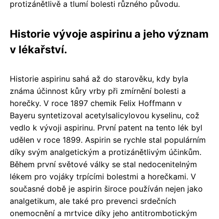
protizánětlivě a tlumí bolesti různého původu.
Historie vývoje aspirinu a jeho význam
v lékařství.
Historie aspirinu sahá až do starověku, kdy byla
známa účinnost kůry vrby při zmírnění bolesti a
horečky. V roce 1897 chemik Felix Hoffmann v
Bayeru syntetizoval acetylsalicylovou kyselinu, což
vedlo k vývoji aspirinu. První patent na tento lék byl
udělen v roce 1899. Aspirin se rychle stal populárním
díky svým analgetickým a protizánětlivým účinkům.
Během první světové války se stal nedocenitelným
lékem pro vojáky trpícími bolestmi a horečkami. V
současné době je aspirin široce používán nejen jako
analgetikum, ale také pro prevenci srdečních
onemocnění a mrtvice díky jeho antitrombotickým