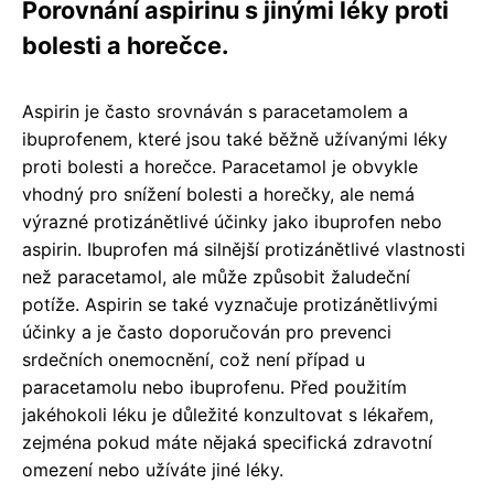
Porovnání aspirinu s jinými léky proti
bolesti a horečce.
Aspirin je často srovnáván s paracetamolem a
ibuprofenem, které jsou také běžně užívanými léky
proti bolesti a horečce. Paracetamol je obvykle
vhodný pro snížení bolesti a horečky, ale nemá
výrazné protizánětlivé účinky jako ibuprofen nebo
aspirin. Ibuprofen má silnější protizánětlivé vlastnosti
než paracetamol, ale může způsobit žaludeční
potíže. Aspirin se také vyznačuje protizánětlivými
účinky a je často doporučován pro prevenci
srdečních onemocnění, což není případ u
paracetamolu nebo ibuprofenu. Před použitím
jakéhokoli léku je důležité konzultovat s lékařem,
zejména pokud máte nějaká specifická zdravotní
omezení nebo užíváte jiné léky.