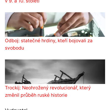
v 9. a 10. století
Odboj: statečné hrdiny, kteří bojovali za
svobodu
Trockij: Neohrožený revolucionář, který
změnil průběh ruské historie