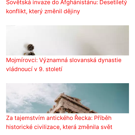
Sovětská invaze do Afghánistánu: Desetiletý
konflikt, který změnil dějiny
Mojmírovci: Významná slovanská dynastie
vládnoucí v 9. století
Za tajemstvím antického Řecka: Příběh
historické civilizace, která změnila svět