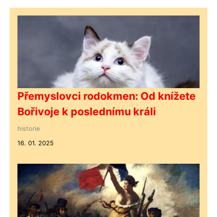
Přemyslovci rodokmen: Od knížete
Bořivoje k poslednímu králi
historie
16. 01. 2025