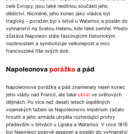
celé Evropy, jsou také nedílnou součástí jeho
dědictví. Nicméně, jeho konec jako vládce byl
tragický - poražen byl v bitvě u Waterloo a poslán do
vyhnanství na Svatou Helenu, kde také zemřel. Přesto
zůstává Napoleon stále fascinujícím historickým
osobnostem a symbolizuje velkolepost a moc
francouzské říše svých dob.
Napoleonova
porážka
a pád
Napoleonova porážka a pád znamenaly nejen konec
jeho vlády nad Francií, ale také
obrat
ve světových
dějinách. Po více než deseti letech úspěšných
vojenských tažení se Napoleonovo impérium začalo
hroutit a jeho armáda utrpěla rozhodující prohry
především v bitvách u Lipska a Waterloo. V roce 1815
byl Napoleon poprvé sesazen a poslán do vyhnanství