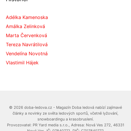
Adélka Kamenoska
Amálka Zelinková
Marta Červenková
Tereza Navrátilová
Vendelína Novotná
Vlastimil Hájek
© 2026 doba-ledova.cz - Magazín Doba ledová nabízí zajímavé
články a novinky ze světa ledových sportů, včetně lyžování,
snowboardingu a krasobruslení.
Provozovatel: PR Yard media s.r.o., Adresa: Nová Ves 272, 46331
Nová Ves, IČ: 07840772, DIČ: CZ07840772