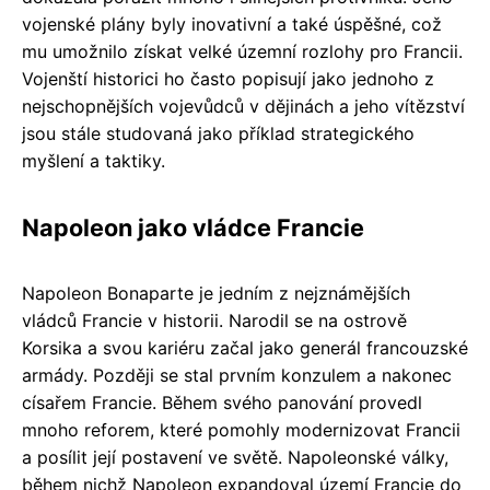
vojenské plány byly inovativní a také úspěšné, což
mu umožnilo získat velké územní rozlohy pro Francii.
Vojenští historici ho často popisují jako jednoho z
nejschopnějších vojevůdců v dějinách a jeho vítězství
jsou stále studovaná jako příklad strategického
myšlení a taktiky.
Napoleon jako vládce Francie
Napoleon Bonaparte je jedním z nejznámějších
vládců Francie v historii. Narodil se na ostrově
Korsika a svou kariéru začal jako generál francouzské
armády. Později se stal prvním konzulem a nakonec
císařem Francie. Během svého panování provedl
mnoho reforem, které pomohly modernizovat Francii
a posílit její postavení ve světě. Napoleonské války,
během nichž Napoleon expandoval území Francie do