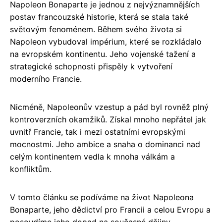
Napoleon Bonaparte je jednou z nejvýznamnějších
postav francouzské historie, která se stala také
světovým fenoménem. Během svého života si
Napoleon vybudoval impérium, které se rozkládalo
na evropském kontinentu. Jeho vojenské tažení a
strategické schopnosti přispěly k vytvoření
moderního Francie.
Nicméně, Napoleonův vzestup a pád byl rovněž plný
kontroverzních okamžiků. Získal mnoho nepřátel jak
uvnitř Francie, tak i mezi ostatními evropskými
mocnostmi. Jeho ambice a snaha o dominanci nad
celým kontinentem vedla k mnoha válkám a
konfliktům.
V tomto článku se podíváme na život Napoleona
Bonaparte, jeho dědictví pro Francii a celou Evropu a
posoudíme jeho dopad na současné dějiny.