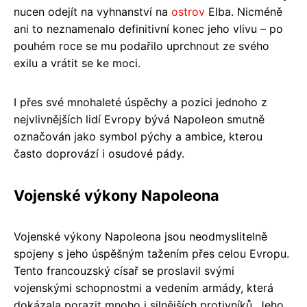
nucen odejít na vyhnanství na
ostrov
Elba. Nicméně
ani to neznamenalo definitivní konec jeho vlivu – po
pouhém roce se mu podařilo uprchnout ze svého
exilu a vrátit se ke moci.
I přes své mnohaleté úspěchy a pozici jednoho z
nejvlivnějších lidí Evropy bývá Napoleon smutně
označován jako symbol pýchy a ambice, kterou
často doprovází i osudové pády.
Vojenské výkony Napoleona
Vojenské výkony Napoleona jsou neodmyslitelně
spojeny s jeho úspěšným tažením přes celou Evropu.
Tento francouzský císař se proslavil svými
vojenskými schopnostmi a vedením armády, která
dokázala porazit mnoho i silnějších protivníků. Jeho