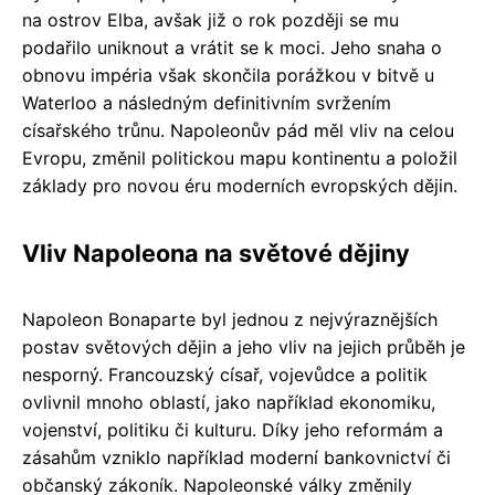
na ostrov Elba, avšak již o rok později se mu
podařilo uniknout a vrátit se k moci. Jeho snaha o
obnovu impéria však skončila porážkou v bitvě u
Waterloo a následným definitivním svržením
císařského trůnu. Napoleonův pád měl vliv na celou
Evropu, změnil politickou mapu kontinentu a položil
základy pro novou éru moderních evropských dějin.
Vliv Napoleona na světové dějiny
Napoleon Bonaparte byl jednou z nejvýraznějších
postav světových dějin a jeho vliv na jejich průběh je
nesporný. Francouzský císař, vojevůdce a politik
ovlivnil mnoho oblastí, jako například ekonomiku,
vojenství, politiku či kulturu. Díky jeho reformám a
zásahům vzniklo například moderní bankovnictví či
občanský zákoník. Napoleonské války změnily