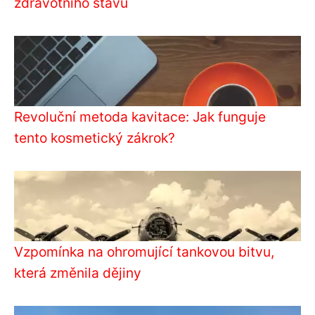
zdravotního stavu
Revoluční metoda kavitace: Jak funguje
tento kosmetický zákrok?
Vzpomínka na ohromující tankovou bitvu,
která změnila dějiny