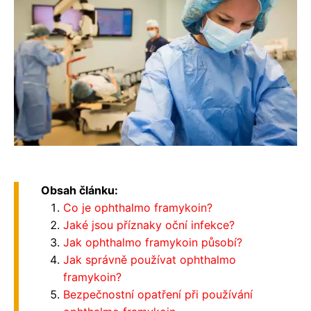
Obsah článku:
Co je ophthalmo framykoin?
Jaké jsou příznaky oční infekce?
Jak ophthalmo framykoin působí?
Jak správně používat ophthalmo
framykoin?
Bezpečnostní opatření při používání