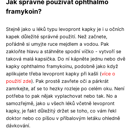
Jak správně používat ophthalmo
framykoin?
Stejně jako u léků typu levopront kapky je i u očních
kapek důležité správné použití. Než začnete,
pořádně si umyjte ruce mejdlem a vodou. Pak
zakloňte hlavu a stáhněte spodní víčko - vytvoří se
taková malá kapsička. Do ní kápněte jednu nebo dvě
kapky ophthalmo framykoinu, podobně jako když
aplikujete třeba levopront kapky při kašli (
více o
použití zde
). Pak prostě zavřete oči a párkrát
zamrkejte, ať se to hezky rozleje po celém oku. Není
potřeba to pak nějak vyplachovat nebo tak. No a
samozřejmě, jako u všech léků včetně levopront
kapky, je fakt důležitý držet se toho, co vám řekl
doktor nebo co píšou v příbalovým letáku ohledně
dávkování.