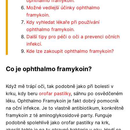
ophthalmo framykoin.
Možné vedlejší účinky ophthalmo
framykoin.
Kdy vyhledat lékaře při používání
ophthalmo framykoin.
Další tipy pro péči o oči a prevenci očních
infekcí.
Kde lze zakoupit ophthalmo framykoin?
Co je ophthalmo framykoin?
Když mě trápí oči, tak podobně jako při bolesti v
krku, kdy beru
orofar pastilky
, sáhnu po osvědčeném
léku. Ophthalmo Framykoin je fakt dobrý pomocník
na oční infekce. Je to vlastně antibiotikum, konkrétně
framykoin z té aminoglykosidové party. Funguje
podobně spolehlivě jako orofar pastilky na krk,
akorát tohle je na ty otravné bakterie v oku. Hodí se