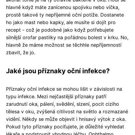
hlavně když máte zanícenou spojivku nebo víčka,
prostě takové ty nepříjemné oční potíže. Dostanete
ho jako mast nebo kapky, ale musíte si dojít pro
recept - což je podobné jako když potřebujete
silnější orofar pastilky na pořádnou bolest v krku. No,
hlavně že máme možnost se těchhle nepříjemností
zbavit, že jo.
Jaké jsou příznaky oční infekce?
Příznaky oční infekce se mohou lišit v závislosti na
typu infekce. Mezi nejčastější příznaky patří
zarudnutí oka, pálení, svědění, slzení, pocit cizího
tělesa v oku, zvýšená citlivost na světlo a rozmazané
vidění. Někdy se může objevit i hnisavý výtok z oka.
Pokud tyto příznaky pociťujete, je důležité vyhledat
lékaře a podstoupit vhodnou léčbu. Ophthalmo