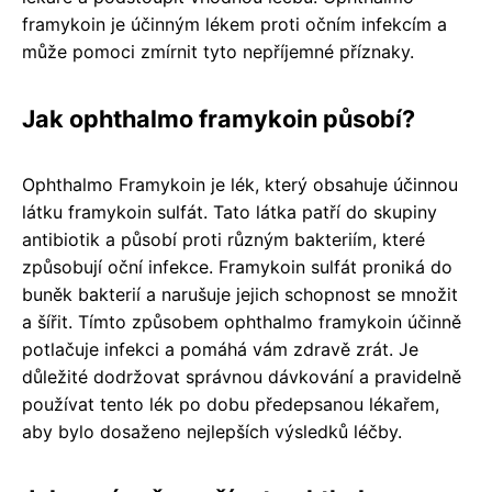
framykoin je účinným lékem proti očním infekcím a
může pomoci zmírnit tyto nepříjemné příznaky.
Jak ophthalmo framykoin působí?
Ophthalmo Framykoin je lék, který obsahuje účinnou
látku framykoin sulfát. Tato látka patří do skupiny
antibiotik a působí proti různým bakteriím, které
způsobují oční infekce. Framykoin sulfát proniká do
buněk bakterií a narušuje jejich schopnost se množit
a šířit. Tímto způsobem ophthalmo framykoin účinně
potlačuje infekci a pomáhá vám zdravě zrát. Je
důležité dodržovat správnou dávkování a pravidelně
používat tento lék po dobu předepsanou lékařem,
aby bylo dosaženo nejlepších výsledků léčby.