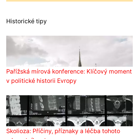
Historické tipy
Pařížská mírová konference: Klíčový moment
v politické historii Evropy
Skolioza: Příčiny, příznaky a léčba tohoto