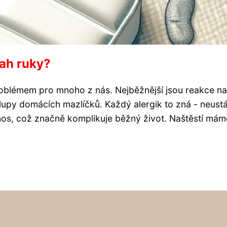
sah ruky?
problémem pro mnoho z nás. Nejběžnější jsou reakce na
upy domácích mazlíčků. Každý alergik to zná - neustá
nos, což značně komplikuje běžný život. Naštěstí máme