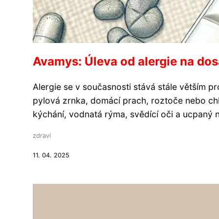
Avamys: Úleva od alergie na do
Alergie se v současnosti stává stále větším 
pylová zrnka, domácí prach, roztoče nebo chl
kýchání, vodnatá rýma, svědící oči a ucpaný 
zdraví
11. 04. 2025