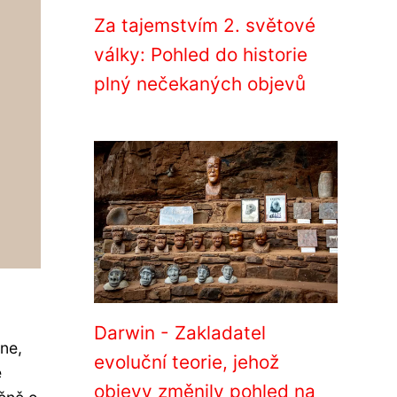
Za tajemstvím 2. světové
války: Pohled do historie
plný nečekaných objevů
Darwin - Zakladatel
ne,
evoluční teorie, jehož
é
objevy změnily pohled na