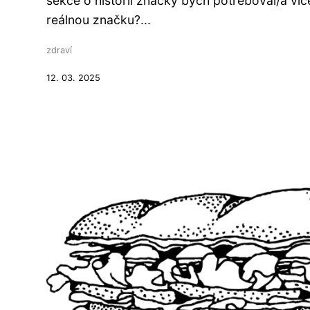
sekce o historii značky bych potřeboval/a víc
reálnou značku?...
zdraví
12. 03. 2025