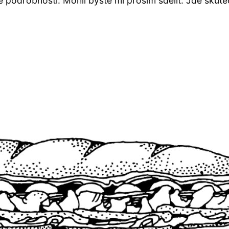
e podrobností. Mohli byste mi prosím sdělit: Jde skut