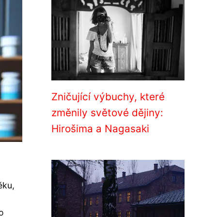
Zničující výbuchy, které
změnily světové dějiny:
Hirošima a Nagasaki
ěku,
o