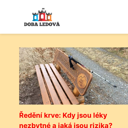
Ředění krve: Kdy jsou léky
nezbytné a jaká jsou rizika?