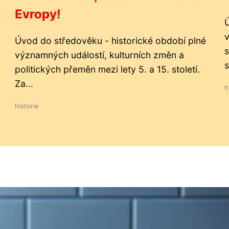
Evropy!
Ú
v
Úvod do středověku - historické období plné
s
významných událostí, kulturních změn a
s
politických přeměn mezi lety 5. a 15. století.
Za...
h
historie