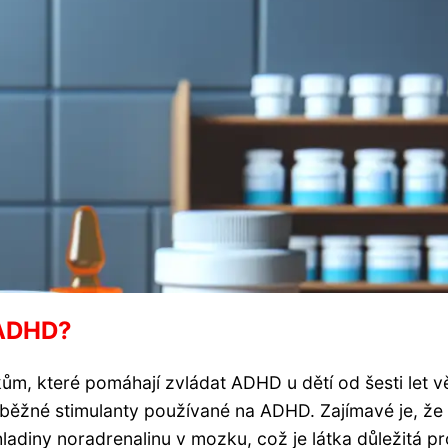
 ADHD?
kům, které pomáhají zvládat ADHD u dětí od šesti let v
ž běžné stimulanty používané na ADHD. Zajímavé je, že
hladiny noradrenalinu v mozku, což je látka důležitá pr