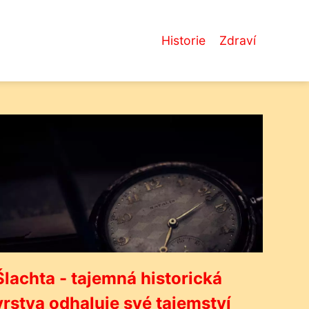
Historie
Zdraví
Šlachta - tajemná historická
vrstva odhaluje své tajemství