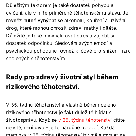
Důležitým faktorem je také dostatek pohybu a
cvičení, ale v míře přiměřené těhotenskému stavu. Je
rovněž nutné vyhýbat se alkoholu, kouření a užívání
drog, které mohou ohrozit zdraví matky i dítěte.
Důležité je také minimalizovat stres a zajistit si
dostatek odpočinku. Sledování svých emocí a
psychickou pohodu je rovněž klíčové pro snížení rizik
spojených s těhotenstvím.
Rady pro zdravý životní styl během
rizikového těhotenství.
V 35. týdnu těhotenství a vlastně během celého
rizikového těhotenství je fakt důležité hlídat si
životosprávu. Když se
v 35. týdnu těhotenství
cítíte
nejistě, není divu - je to náročné období. Každá
maminka v 35. týdnu těhotenství by měla myslet na