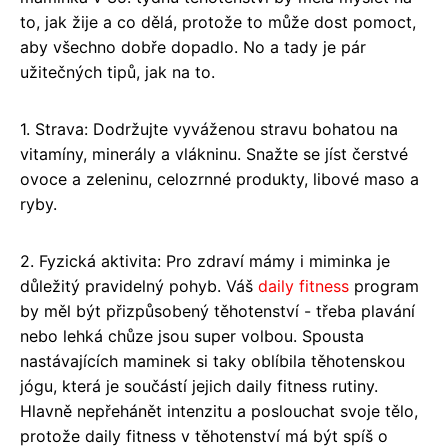
to, jak žije a co dělá, protože to může dost pomoct,
aby všechno dobře dopadlo. No a tady je pár
užitečných tipů, jak na to.
1. Strava: Dodržujte vyváženou stravu bohatou na
vitamíny, minerály a vlákninu. Snažte se jíst čerstvé
ovoce a zeleninu, celozrnné produkty, libové maso a
ryby.
2. Fyzická aktivita: Pro zdraví mámy i miminka je
důležitý pravidelný pohyb. Váš
daily fitness
program
by měl být přizpůsobený těhotenství - třeba plavání
nebo lehká chůze jsou super volbou. Spousta
nastávajících maminek si taky oblíbila těhotenskou
jógu, která je součástí jejich daily fitness rutiny.
Hlavně nepřehánět intenzitu a poslouchat svoje tělo,
protože daily fitness v těhotenství má být spíš o