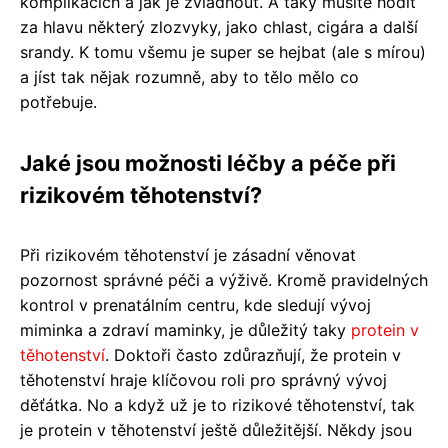
komplikacích a jak je zvládnout. A taky musíte hodit
za hlavu některý zlozvyky, jako chlast, cigára a další
srandy. K tomu všemu je super se hejbat (ale s mírou)
a jíst tak nějak rozumně, aby to tělo mělo co
potřebuje.
Jaké jsou možnosti léčby a péče při
rizikovém těhotenství?
Při rizikovém těhotenství je zásadní věnovat
pozornost správné péči a výživě. Kromě pravidelných
kontrol v prenatálním centru, kde sledují vývoj
miminka a zdraví maminky, je důležitý taky
protein v
těhotenství
. Doktoři často zdůrazňují, že protein v
těhotenství hraje klíčovou roli pro správný vývoj
děťátka. No a když už je to rizikové těhotenství, tak
je protein v těhotenství ještě důležitější. Někdy jsou