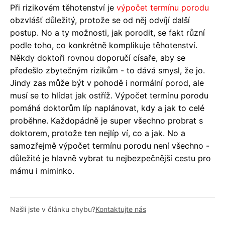
Při rizikovém těhotenství je
výpočet termínu porodu
obzvlášť důležitý, protože se od něj odvíjí další
postup. No a ty možnosti, jak porodit, se fakt různí
podle toho, co konkrétně komplikuje těhotenství.
Někdy doktoři rovnou doporučí císaře, aby se
předešlo zbytečným rizikům - to dává smysl, že jo.
Jindy zas může být v pohodě i normální porod, ale
musí se to hlídat jak ostříž. Výpočet termínu porodu
pomáhá doktorům líp naplánovat, kdy a jak to celé
proběhne. Každopádně je super všechno probrat s
doktorem, protože ten nejlíp ví, co a jak. No a
samozřejmě výpočet termínu porodu není všechno -
důležité je hlavně vybrat tu nejbezpečnější cestu pro
mámu i miminko.
Našli jste v článku chybu?
Kontaktujte nás