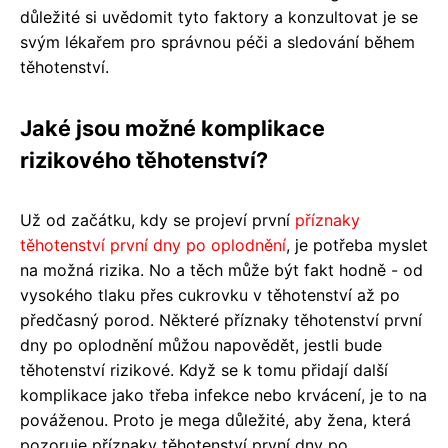
důležité si uvědomit tyto faktory a konzultovat je se
svým lékařem pro správnou péči a sledování během
těhotenství.
Jaké jsou možné komplikace
rizikového těhotenství?
Už od začátku, kdy se projeví první
příznaky
těhotenství první dny po oplodnění
, je potřeba myslet
na možná rizika. No a těch může být fakt hodně - od
vysokého tlaku přes cukrovku v těhotenství až po
předčasný porod. Některé příznaky těhotenství první
dny po oplodnění můžou napovědět, jestli bude
těhotenství rizikové. Když se k tomu přidají další
komplikace jako třeba infekce nebo krvácení, je to na
pováženou. Proto je mega důležité, aby žena, která
pozoruje příznaky těhotenství první dny po